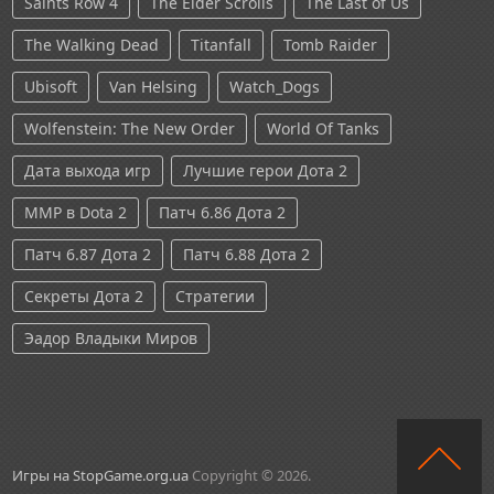
Saints Row 4
The Elder Scrolls
The Last of Us
The Walking Dead
Titanfall
Tomb Raider
Ubisoft
Van Helsing
Watch_Dogs
Wolfenstein: The New Order
World Of Tanks
Дата выхода игр
Лучшие герои Дота 2
ММР в Dota 2
Патч 6.86 Дота 2
Патч 6.87 Дота 2
Патч 6.88 Дота 2
Секреты Дота 2
Стратегии
Эадор Владыки Миров
Игры на StopGame.org.ua
Copyright © 2026.