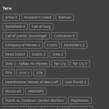
Теги
Arma 3
Assassin's Creed
Batman
Battlefield 4
Call of Duty
Call of Juarez: Gunslinger
Civilization 6
Company of Heroes 2
Crysis
Darksiders 2
Dead Island
Diablo 3
Dota 2
Dota 2 - Гайды по героям
Far Cry
Far Cry 3
FIFA
Grid 2
GTA
Hearthstone: Heroes of Warcraft
Lost Planet 3
Minecraft
MMORPG
Plants vs. Zombies: Garden Warfare
PlayStation