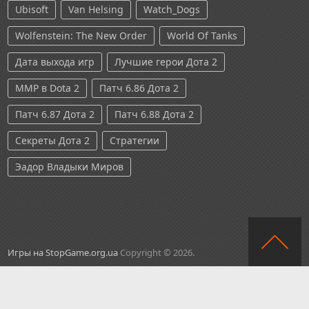
Ubisoft
Van Helsing
Watch_Dogs
Wolfenstein: The New Order
World Of Tanks
Дата выхода игр
Лучшие герои Дота 2
ММР в Dota 2
Патч 6.86 Дота 2
Патч 6.87 Дота 2
Патч 6.88 Дота 2
Секреты Дота 2
Стратегии
Эадор Владыки Миров
Игры на StopGame.org.ua
Copyright © 2026.