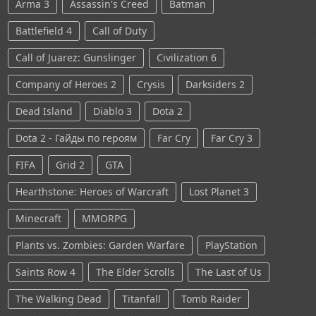
Arma 3
Assassin's Creed
Batman
Battlefield 4
Call of Duty
Call of Juarez: Gunslinger
Civilization 6
Company of Heroes 2
Crysis
Darksiders 2
Dead Island
Diablo 3
Dota 2
Dota 2 - Гайды по героям
Far Cry
Far Cry 3
FIFA
Grid 2
GTA
Hearthstone: Heroes of Warcraft
Lost Planet 3
Minecraft
MMORPG
Plants vs. Zombies: Garden Warfare
PlayStation
Saints Row 4
The Elder Scrolls
The Last of Us
The Walking Dead
Titanfall
Tomb Raider