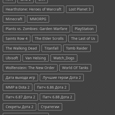
Hearthstone: Heroes of Warcraft
Lost Planet 3
Minecraft
MMORPG
Plants vs. Zombies: Garden Warfare
PlayStation
Saints Row 4
The Elder Scrolls
The Last of Us
The Walking Dead
Titanfall
Tomb Raider
Ubisoft
Van Helsing
Watch_Dogs
Wolfenstein: The New Order
World Of Tanks
Дата выхода игр
Лучшие герои Дота 2
ММР в Dota 2
Патч 6.86 Дота 2
Патч 6.87 Дота 2
Патч 6.88 Дота 2
Секреты Дота 2
Стратегии