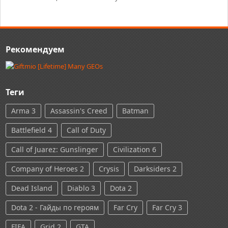
Рекомендуем
Теги
Arma 3
Assassin's Creed
Batman
Battlefield 4
Call of Duty
Call of Juarez: Gunslinger
Civilization 6
Company of Heroes 2
Crysis
Darksiders 2
Dead Island
Diablo 3
Dota 2
Dota 2 - Гайды по героям
Far Cry
Far Cry 3
FIFA
Grid 2
GTA