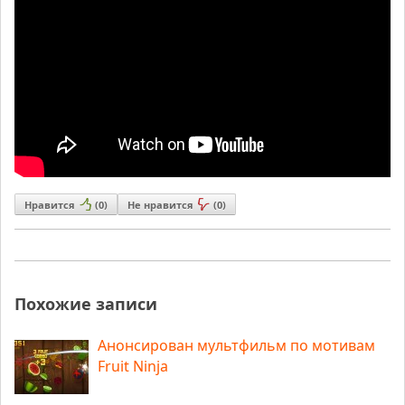
Нравится
(
0
)
Не нравится
(
0
)
Похожие записи
Анонсирован мультфильм по мотивам
Fruit Ninja