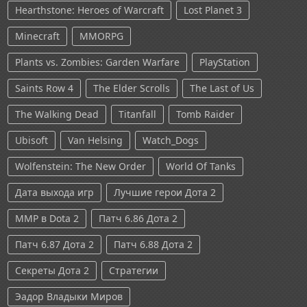
Hearthstone: Heroes of Warcraft
Lost Planet 3
Minecraft
MMORPG
Plants vs. Zombies: Garden Warfare
PlayStation
Saints Row 4
The Elder Scrolls
The Last of Us
The Walking Dead
Titanfall
Tomb Raider
Ubisoft
Van Helsing
Watch_Dogs
Wolfenstein: The New Order
World Of Tanks
Дата выхода игр
Лучшие герои Дота 2
ММР в Dota 2
Патч 6.86 Дота 2
Патч 6.87 Дота 2
Патч 6.88 Дота 2
Секреты Дота 2
Стратегии
Эадор Владыки Миров