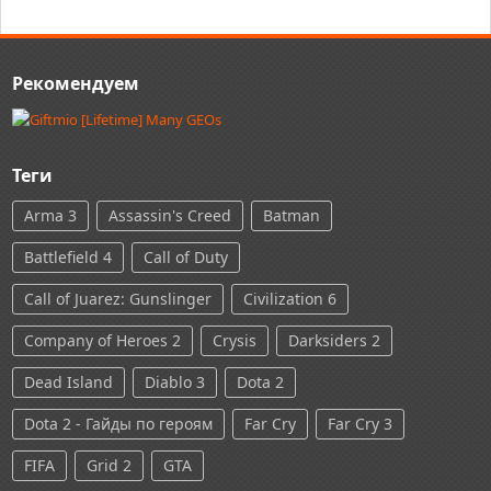
Рекомендуем
Теги
Arma 3
Assassin's Creed
Batman
Battlefield 4
Call of Duty
Call of Juarez: Gunslinger
Civilization 6
Company of Heroes 2
Crysis
Darksiders 2
Dead Island
Diablo 3
Dota 2
Dota 2 - Гайды по героям
Far Cry
Far Cry 3
FIFA
Grid 2
GTA