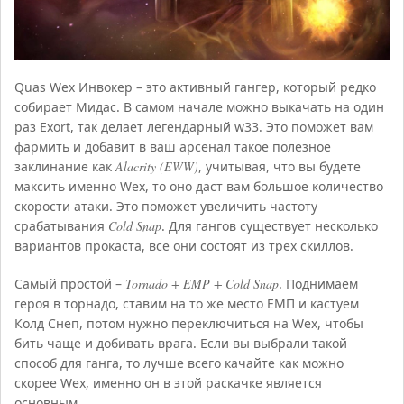
Quas Wex Инвокер – это активный гангер, который редко
собирает Мидас. В самом начале можно выкачать на один
раз Exort, так делает легендарный w33. Это поможет вам
фармить и добавит в ваш арсенал такое полезное
заклинание как
Alacrity (EWW)
, учитывая, что вы будете
максить именно Wex, то оно даст вам большое количество
скорости атаки. Это поможет увеличить частоту
срабатывания
Cold Snap
. Для гангов существует несколько
вариантов прокаста, все они состоят из трех скиллов.
Самый простой –
Tornado + EMP + Cold Snap
. Поднимаем
героя в торнадо, ставим на то же место ЕМП и кастуем
Колд Снеп, потом нужно переключиться на Wex, чтобы
бить чаще и добивать врага. Если вы выбрали такой
способ для ганга, то лучше всего качайте как можно
скорее Wex, именно он в этой раскачке является
основным.