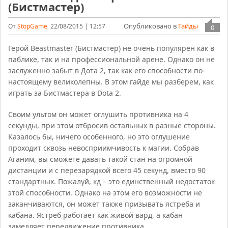
(Бистмастер)
Опубликовано в
Гайды
От
StopGame
22/08/2015 | 12:57
0
Герой Beastmaster (Бистмастер) не очень популярен как в
паблике, так и на профессиональной арене. Однако он не
заслуженно забыт в Дота 2, так как его способности по-
настоящему великолепны. В этом гайде мы разберем, как
играть за Бистмастера в Dota 2.
Своим ультом он может оглушить противника на 4
секунды, при этом отбросив остальных в разные стороны.
Казалось бы, ничего особенного, но это оглушение
проходит сквозь невосприимчивость к магии. Собрав
Аганим, вы сможете давать такой стан на огромной
дистанции и с перезарядкой всего 45 секунд, вместо 90
стандартных. Пожалуй, кд – это единственный недостаток
этой способности. Однако на этом его возможности не
заканчиваются, он может также призывать ястреба и
кабана. Ястреб работает как живой вард, а кабан
замедляет передвижение противника.