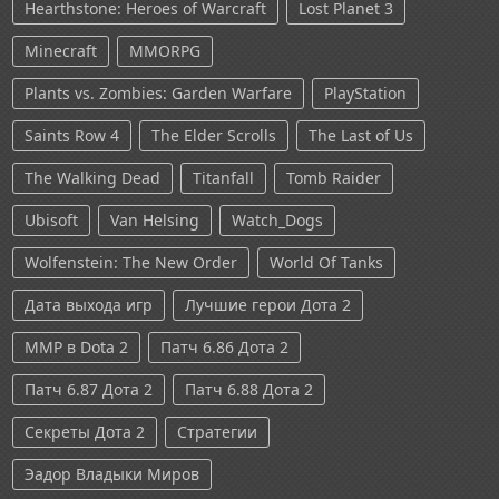
Hearthstone: Heroes of Warcraft
Lost Planet 3
Minecraft
MMORPG
Plants vs. Zombies: Garden Warfare
PlayStation
Saints Row 4
The Elder Scrolls
The Last of Us
The Walking Dead
Titanfall
Tomb Raider
Ubisoft
Van Helsing
Watch_Dogs
Wolfenstein: The New Order
World Of Tanks
Дата выхода игр
Лучшие герои Дота 2
ММР в Dota 2
Патч 6.86 Дота 2
Патч 6.87 Дота 2
Патч 6.88 Дота 2
Секреты Дота 2
Стратегии
Эадор Владыки Миров