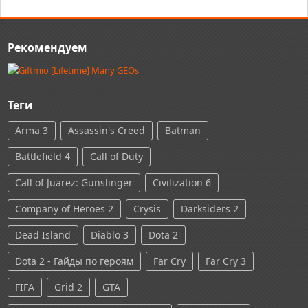
Рекомендуем
Теги
Arma 3
Assassin's Creed
Batman
Battlefield 4
Call of Duty
Call of Juarez: Gunslinger
Civilization 6
Company of Heroes 2
Crysis
Darksiders 2
Dead Island
Diablo 3
Dota 2
Dota 2 - Гайды по героям
Far Cry
Far Cry 3
FIFA
Grid 2
GTA