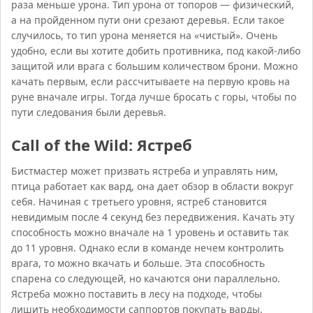
раза меньше урона. Тип урона от топоров — физический,
а на пройденном пути они срезают деревья. Если такое
случилось, то тип урона меняется на «чистый». Очень
удобно, если вы хотите добить противника, под какой-либо
защитой или врага с большим количеством брони. Можно
качать первым, если рассчитываете на первую кровь на
руне вначале игры. Тогда лучше бросать с горы, чтобы по
пути следования были деревья.
Call of the Wild: Ястреб
Бистмастер может призвать ястреба и управлять ним,
птица работает как вард, она дает обзор в области вокруг
себя. Начиная с третьего уровня, ястреб становится
невидимым после 4 секунд без передвижения. Качать эту
способность можно вначале на 1 уровень и оставить так
до 11 уровня. Однако если в команде нечем контролить
врага, то можно вкачать и больше. Эта способность
спарена со следующей, но качаются они параллельно.
Ястреба можно поставить в лесу на подходе, чтобы
лишить необходимости саппортов покупать варды.