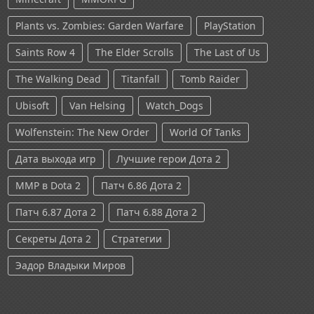
Plants vs. Zombies: Garden Warfare
PlayStation
Saints Row 4
The Elder Scrolls
The Last of Us
The Walking Dead
Titanfall
Tomb Raider
Ubisoft
Van Helsing
Watch_Dogs
Wolfenstein: The New Order
World Of Tanks
Дата выхода игр
Лучшие герои Дота 2
ММР в Dota 2
Патч 6.86 Дота 2
Патч 6.87 Дота 2
Патч 6.88 Дота 2
Секреты Дота 2
Стратегии
Эадор Владыки Миров