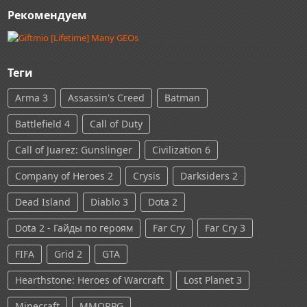
Рекомендуем
Теги
Arma 3
Assassin's Creed
Batman
Battlefield 4
Call of Duty
Call of Juarez: Gunslinger
Civilization 6
Company of Heroes 2
Crysis
Darksiders 2
Dead Island
Diablo 3
Dota 2
Dota 2 - Гайды по героям
Far Cry
Far Cry 3
FIFA
Grid 2
GTA
Hearthstone: Heroes of Warcraft
Lost Planet 3
Minecraft
MMORPG