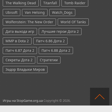
The Walking Dead
Titanfall
Tomb Raider
Ubisoft
Van Helsing
Watch_Dogs
Wolfenstein: The New Order
World Of Tanks
Дата выхода игр
Лучшие герои Дота 2
ММР в Dota 2
Патч 6.86 Дота 2
Патч 6.87 Дота 2
Патч 6.88 Дота 2
Секреты Дота 2
Стратегии
Эадор Владыки Миров
Игры на StopGame.org.ua
Copyright © 2026.