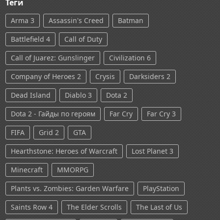
Теги
Arma 3
Assassin's Creed
Batman
Battlefield 4
Call of Duty
Call of Juarez: Gunslinger
Civilization 6
Company of Heroes 2
Crysis
Darksiders 2
Dead Island
Diablo 3
Dota 2
Dota 2 - Гайды по героям
Far Cry
Far Cry 3
FIFA
Grid 2
GTA
Hearthstone: Heroes of Warcraft
Lost Planet 3
Minecraft
MMORPG
Plants vs. Zombies: Garden Warfare
PlayStation
Saints Row 4
The Elder Scrolls
The Last of Us