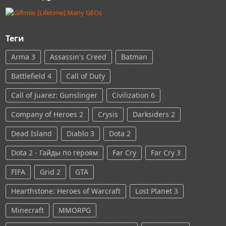
Теги
Arma 3
Assassin's Creed
Batman
Battlefield 4
Call of Duty
Call of Juarez: Gunslinger
Civilization 6
Company of Heroes 2
Crysis
Darksiders 2
Dead Island
Diablo 3
Dota 2
Dota 2 - Гайды по героям
Far Cry
Far Cry 3
FIFA
Grid 2
GTA
Hearthstone: Heroes of Warcraft
Lost Planet 3
Minecraft
MMORPG