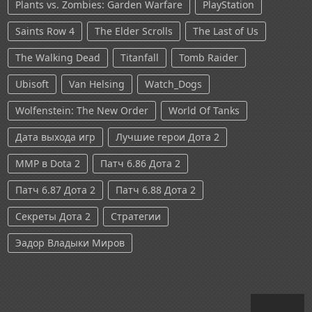
Plants vs. Zombies: Garden Warfare
PlayStation
Saints Row 4
The Elder Scrolls
The Last of Us
The Walking Dead
Titanfall
Tomb Raider
Ubisoft
Van Helsing
Watch_Dogs
Wolfenstein: The New Order
World Of Tanks
Дата выхода игр
Лучшие герои Дота 2
ММР в Dota 2
Патч 6.86 Дота 2
Патч 6.87 Дота 2
Патч 6.88 Дота 2
Секреты Дота 2
Стратегии
Эадор Владыки Миров