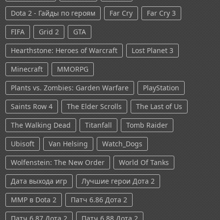
Dota 2 - Гайды по героям
Far Cry
Far Cry 3
FIFA
Grid 2
GTA
Hearthstone: Heroes of Warcraft
Lost Planet 3
Minecraft
MMORPG
Plants vs. Zombies: Garden Warfare
PlayStation
Saints Row 4
The Elder Scrolls
The Last of Us
The Walking Dead
Titanfall
Tomb Raider
Ubisoft
Van Helsing
Watch_Dogs
Wolfenstein: The New Order
World Of Tanks
Дата выхода игр
Лучшие герои Дота 2
ММР в Dota 2
Патч 6.86 Дота 2
Патч 6.87 Дота 2
Патч 6.88 Дота 2