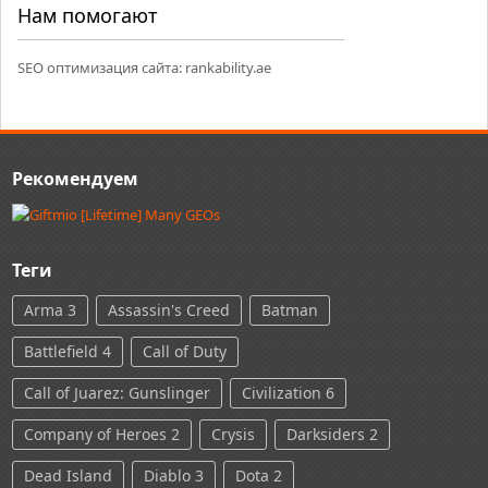
Нам помогают
SEO оптимизация сайта:
rankability.ae
Рекомендуем
Теги
Arma 3
Assassin's Creed
Batman
Battlefield 4
Call of Duty
Call of Juarez: Gunslinger
Civilization 6
Company of Heroes 2
Crysis
Darksiders 2
Dead Island
Diablo 3
Dota 2