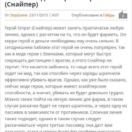
(Снайпер)
Опубликовано в
Гайды
От
StopGame
23/11/2015 | 9:07
0
Герой Sniper (Снайпер) может занять практически любую
линию, однако с расчетом на то, что он будет фармить. Он
керри герой и деньги необходимы ему очень сильно. В
сегодняшнем паблике этот герой не очень популярен, так
как в моде герои с блинками, которые могут быстро
сокращать дистанцию с врагом, а этого Снайпер не
терпит. Что касается лайнинга, то чаще всего этот герой
ходит на мид, так как способен через заряды шрапнели
эффективно убивать врагов. Однако, как уже было сказано,
сейчас моде герои, которые имеют эскейперские
способности, а значит, убивать их будет довольно трудно.
Можно также пойти на легкую линию для фарма, в таком
случае раскачка будет не через шрапнель, а через одну из
пассивок в зависимости от противников. Сложная линия
также подходит, однако в таком случае следует
раскачиваться через третью пассивку, она даст вам
дальность атаки и можно будет без проблем уничтожать