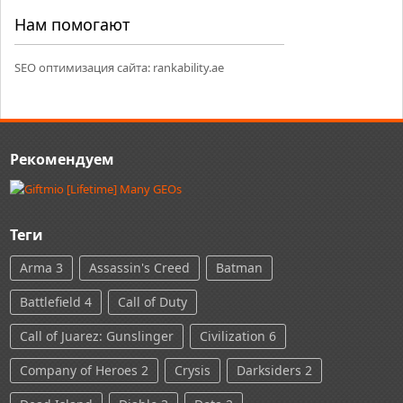
Нам помогают
SEO оптимизация сайта:
rankability.ae
Рекомендуем
Теги
Arma 3
Assassin's Creed
Batman
Battlefield 4
Call of Duty
Call of Juarez: Gunslinger
Civilization 6
Company of Heroes 2
Crysis
Darksiders 2