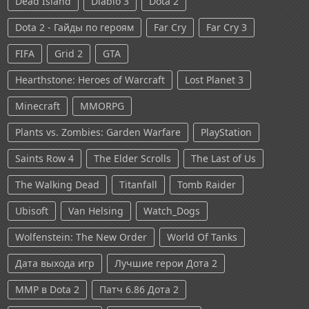
Dead Island
Diablo 3
Dota 2
Dota 2 - Гайды по героям
Far Cry
Far Cry 3
FIFA
Grid 2
GTA
Hearthstone: Heroes of Warcraft
Lost Planet 3
Minecraft
MMORPG
Plants vs. Zombies: Garden Warfare
PlayStation
Saints Row 4
The Elder Scrolls
The Last of Us
The Walking Dead
Titanfall
Tomb Raider
Ubisoft
Van Helsing
Watch_Dogs
Wolfenstein: The New Order
World Of Tanks
Дата выхода игр
Лучшие герои Дота 2
ММР в Dota 2
Патч 6.86 Дота 2