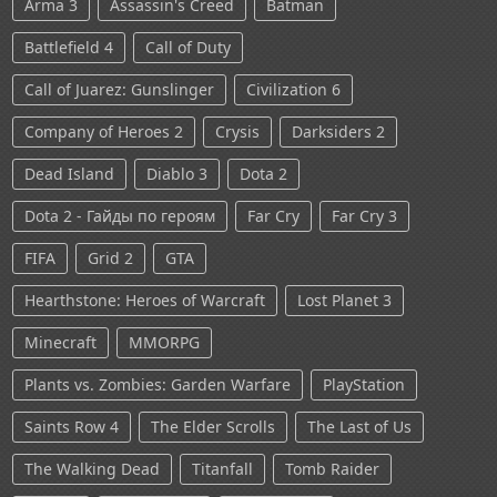
Arma 3
Assassin's Creed
Batman
Battlefield 4
Call of Duty
Call of Juarez: Gunslinger
Civilization 6
Company of Heroes 2
Crysis
Darksiders 2
Dead Island
Diablo 3
Dota 2
Dota 2 - Гайды по героям
Far Cry
Far Cry 3
FIFA
Grid 2
GTA
Hearthstone: Heroes of Warcraft
Lost Planet 3
Minecraft
MMORPG
Plants vs. Zombies: Garden Warfare
PlayStation
Saints Row 4
The Elder Scrolls
The Last of Us
The Walking Dead
Titanfall
Tomb Raider