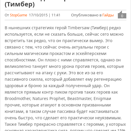
(Тимбер)
Опубликовано в
Гайды
От
StopGame
17/10/2015 | 11:41
0
В нынешних стратегиях герой Timbersaw (Тимбер) редко
используется, если не сказать больше, сейчас сего можно
встретить так редко, что он практически вымер. Это
связано с тем, что сейчас очень актуальны герои с
сильным магическим прокастом и эскейперскеми
способностями. Он плохо с ними справляется, однако он
великолепно танкует много урона против героев, которые
рассчитывают на атаку с руки. Это все из-за его
пассивного скилла, который добавляет ему регенерацию
здоровья и броню за каждый полученный удар. Он
является прямым контр пиком против таких героев как
Broodmother, Natures Prophet, Beastmaster, Enigmaи
прочие, которые атакуют в основном призванными
юнитами, в таком случае пассивка будет настакиваться
очень быстро, что сделает его практически неуязвимым.
Также Тимбер прекрасно справляется с героями, у которых
основная характеристика сила, потому что срезает им 15%