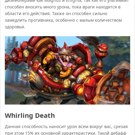
дизейблерами как Magnus и Enigma, так как его ультимейт
способен вносить много урона, пока враги находятся в
области его действия. Также он способен сильно
замедлить противника, особенно с малым количеством
здоровья.
Whirling Death
Данная способность наносит урон всем вокруг вас, срезая
при этом 15% их основной характеристики. Такой дебафф