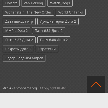
Ubisoft
Van Helsing
Watch_Dogs
Wolfenstein: The New Order
World Of Tanks
Дата выхода игр
Лучшие герои Дота 2
ММР в Dota 2
Патч 6.86 Дота 2
Патч 6.87 Дота 2
Патч 6.88 Дота 2
Секреты Дота 2
Стратегии
Эадор Владыки Миров
Игры на StopGame.org.ua
Copyright © 2026.