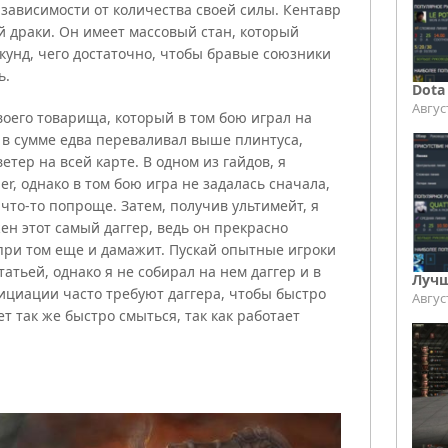
 зависимости от количества своей силы. Кентавр
 драки. Он имеет массовый стан, который
секунд, чего достаточно, чтобы бравые союзники
ь.
Dota
Авгус
своего товарища, который в том бою играл на
 в сумме едва переваливал выше плинтуса,
етер на всей карте. В одном из гайдов, я
er, однако в том бою игра не задалась сначала,
 что-то попроще. Затем, получив ультимейт, я
ен этот самый даггер, ведь он прекрасно
 при том еще и дамажит. Пускай опытные игроки
татьей, однако я не собирал на нем даггер и в
Лучш
ициации часто требуют даггера, чтобы быстро
Авгус
ает так же быстро смыться, так как работает