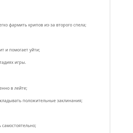
егко фармить крипов из-за второго спела;
ит и помогает уйти;
тадиях игры.
енно в лейте;
накладывать положительные заклинания;
ь самостоятельно;