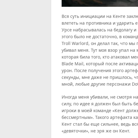
Вся суть инициации на Кенте закл
влететь на противника и ударить е
Урсе набрасывалась на бедолагу и
этого было не достаточно, в коман
Troll Warlord, он делал так, что м
убивал меня. Тут моя взор упал на
которая била того, кто атаковал ме
Blade Mail, который после актива
урон. После получения этого артеф
секунды, мне даже не пришлось, чт
мной, любые другие персонажи Dot
Иногда меня убивали, не смотря на
силу, по идее я должен был быть б
игроки в моей команде «Кент долж
бессмертным». Такого артефакта ка
Кент стал бы еще сильнее, ведь вс
«девяточки», не зря же он Кент.