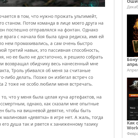
Ошиб
Декаб
ючается в том, что нужно прожать ультимейт,
го станом. Потом команда в лице моего друга на
 он поспешно отправлялся на фонтан. Однако
де врага с начала боя была одна редиска, имя ей
ы по нем промахивались, а сам очень быстро
 мой третий навык, это пассивная способность,
ня, но ее было не достаточно, я решило собрать
Бону
ции возвращал обидчику весь нанесенный мне
апре
Апрел
акта, Троль убивался об меня за считаные
о-либо делать. Позже он избегал встреч со
a 2 тоже не особо любили меня встречать.
 то, что у меня была целая куча артефактов, на
ессмертным, однако, как сказали мне опытные
ен быть на вишневой девятке, чтобы быть
к малиновая «девятка» в игре нет. А жаль, тогда
Как 
я его душа так и рвется к заниженному тазику
Worl
Февра