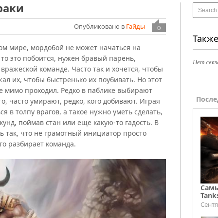
раки
Опубликовано в
Гайды
0
Также
ом мире, мордобой не может начаться на
, то это побоится, нужен бравый парень,
Нет связ
вражеской команде. Часто так и хочется, чтобы
жал их, чтобы быстренько их поубивать. Но этот
ще мимо проходил. Редко в паблике выбирают
После
о, часто умирают, редко, кого добивают. Играя
я в толпу врагов, а такое нужно уметь сделать,
кунд, поймав стан или еще какую-то гадость. В
ть так, что не грамотный инициатор просто
го разбирает команда.
Самы
Tank
Сентя