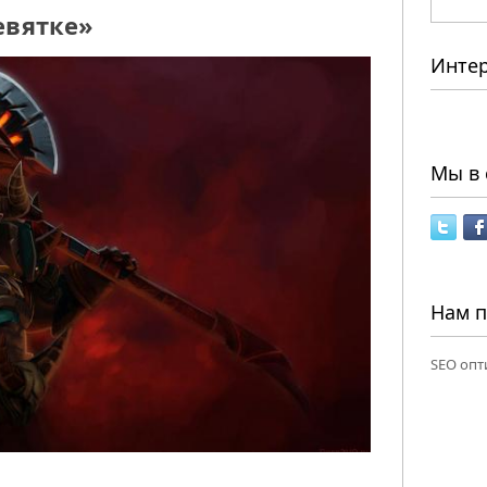
евятке»
Инте
Мы в 
Нам 
SEO опт