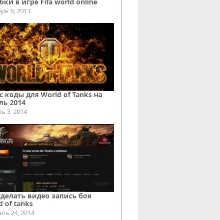
ки в игре Fifa world online
рь 6, 2013
с коды для World of Tanks на
ль 2014
ь 3, 2014
сделать видео запись боя
d of tanks
ль 24, 2014