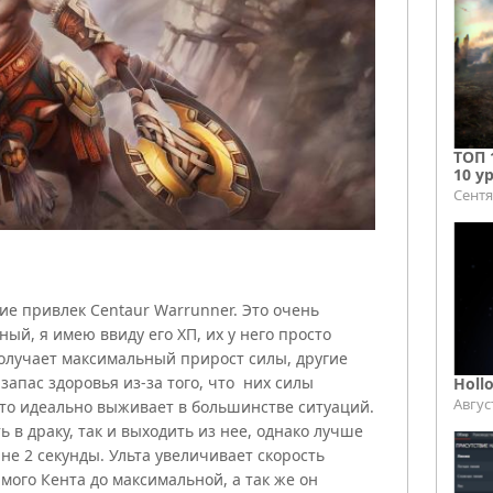
ТОП 
10 у
Сентя
ие привлек Centaur Warrunner. Это очень
ый, я имею ввиду его ХП, их у него просто
получает максимальный прирост силы, другие
апас здоровья из-за того, что них силы
Holl
Авгус
сто идеально выживает в большинстве ситуаций.
ь в драку, так и выходить из нее, однако лучше
 не 2 секунды. Ульта увеличивает скорость
мого Кента до максимальной, а так же он