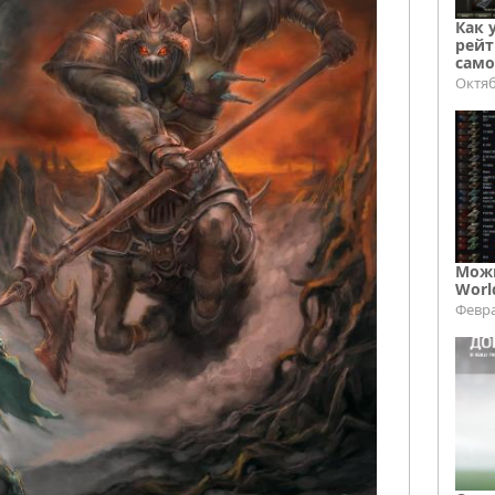
Как 
рейт
само
Октяб
Можн
Worl
Февра