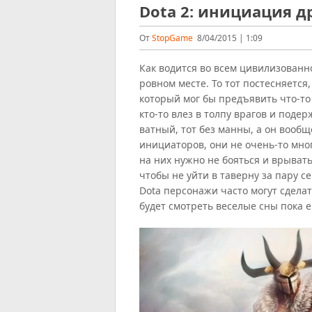
Dota 2: инициация д
От
StopGame
8/04/2015 | 1:09
Как водится во всем цивилизованн
ровном месте. То тот постесняется
который мог бы предъявить что-то 
кто-то влез в толпу врагов и подер
ватный, тот без манны, а он вооб
инициаторов, они не очень-то мног
на них нужно не бояться и врыватьс
чтобы не уйти в таверну за пару се
Dota персонажи часто могут сдела
будет смотреть веселые сны пока е