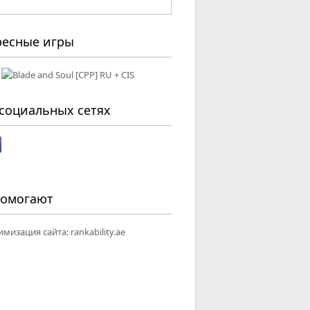
ресные игры
социальных сетях
помогают
имизация сайта:
rankability.ae