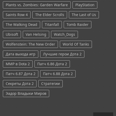
Plants vs. Zombies: Garden Warfare
PlayStation
Saints Row 4
The Elder Scrolls
The Last of Us
The Walking Dead
Titanfall
Tomb Raider
Ubisoft
Van Helsing
Watch_Dogs
Wolfenstein: The New Order
World Of Tanks
Дата выхода игр
Лучшие герои Дота 2
ММР в Dota 2
Патч 6.86 Дота 2
Патч 6.87 Дота 2
Патч 6.88 Дота 2
Секреты Дота 2
Стратегии
Эадор Владыки Миров