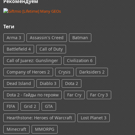
Рекомендуем
Теги
Arma 3
Assassin's Creed
Batman
Battlefield 4
Call of Duty
Call of Juarez: Gunslinger
Civilization 6
Company of Heroes 2
Crysis
Darksiders 2
Dead Island
Diablo 3
Dota 2
Dota 2 - Гайды по героям
Far Cry
Far Cry 3
FIFA
Grid 2
GTA
Hearthstone: Heroes of Warcraft
Lost Planet 3
Minecraft
MMORPG