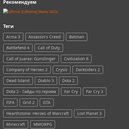
Рекомендуем
Теги
Arma 3
Assassin's Creed
Batman
Battlefield 4
Call of Duty
Call of Juarez: Gunslinger
Civilization 6
Company of Heroes 2
Crysis
Darksiders 2
Dead Island
Diablo 3
Dota 2
Dota 2 - Гайды по героям
Far Cry
Far Cry 3
FIFA
Grid 2
GTA
Hearthstone: Heroes of Warcraft
Lost Planet 3
Minecraft
MMORPG