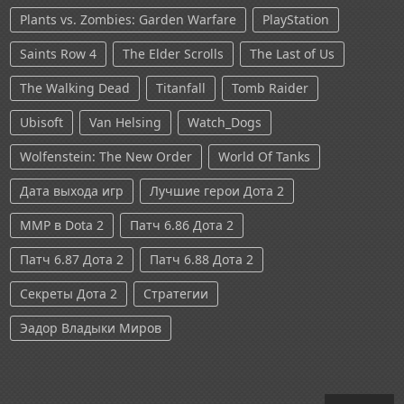
Plants vs. Zombies: Garden Warfare
PlayStation
Saints Row 4
The Elder Scrolls
The Last of Us
The Walking Dead
Titanfall
Tomb Raider
Ubisoft
Van Helsing
Watch_Dogs
Wolfenstein: The New Order
World Of Tanks
Дата выхода игр
Лучшие герои Дота 2
ММР в Dota 2
Патч 6.86 Дота 2
Патч 6.87 Дота 2
Патч 6.88 Дота 2
Секреты Дота 2
Стратегии
Эадор Владыки Миров