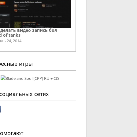
сделать видео запись боя
d of tanks
ль 24, 2014
ресные игры
социальных сетях
помогают