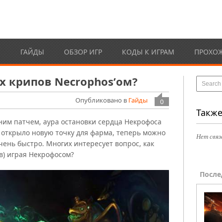
Ы
ГАЙДЫ
ОБЗОР ИГР
КОДЫ К ИГРАМ
ПРОХО
х крипов Necrophos’ом?
Опубликовано в
Гайды
0
Также
дним патчем, аура остановки сердца Некрофоса
о открыло новую точку для фарма, теперь можно
Нет связ
ень быстро. Многих интересует вопрос, как
в) играя Некрофосом?
После