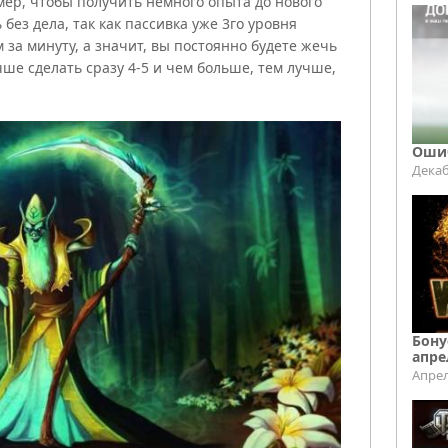
мер, чтобы получить немного опыта до нового
 без дела, так как пассивка уже 3го уровня
 за минуту, а значит, вы постоянно будете жечь
учше сделать сразу 4-5 и чем больше, тем лучше,
Ошиб
Декаб
Бону
апре
Апрел