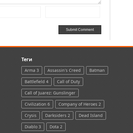
Теги
Arma 3
Assassin's Creed
Batman
Battlefield 4
Call of Duty
Call of Juarez: Gunslinger
Civilization 6
Company of Heroes 2
Crysis
Darksiders 2
Dead Island
Diablo 3
Dota 2