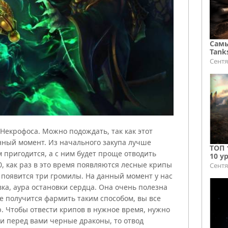
Самы
Tank
Сентя
 Некрофоса. Можно подождать, так как этот
нный момент. Из начального закупа лучше
ТОП 
м пригодится, а с ним будет проще отводить
10 у
0, как раз в это время появляются лесные крипы
Сентя
появится три громилы. На данный момент у нас
ка, аура остановки сердца. Она очень полезна
 не получится фармить таким способом, вы все
. Чтобы отвести крипов в нужное время, нужно
сли перед вами черные драконы, то отвод