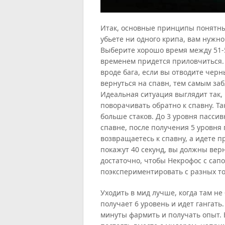
Итак, основные принципы понятны,
убьете ни одного крипа, вам нужно
Выберите хорошо время между 51-52
временем придется приловчиться. Н
вроде бага, если вы отводите чер
вернуться на спавн, тем самым за
Идеальная ситуация выглядит так,
поворачивать обратно к спавну. Т
больше стаков. До 3 уровня пасси
спавне, после получения 5 уровня 
возвращаетесь к спавну, а идете п
покажут 40 секунд, вы должны верн
достаточно, чтобы Некрофос с сап
поэкспериментировать с разных то
Уходить в мид лучше, когда там не
получает 6 уровень и идет гангать.
минуты фармить и получать опыт.