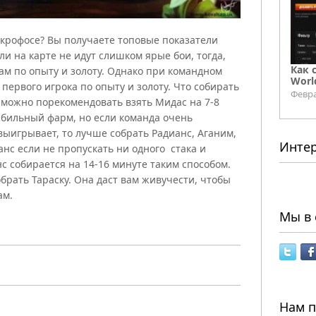
екрофосе? Вы получаете топовые показатели
если на карте не идут слишком ярые бои, тогда,
Как 
вам по опыту и золоту. Однако при командном
Worl
 первого игрока по опыту и золоту. Что собирать
Февра
, можно порекомендовать взять Мидас на 7-8
табильный фарм, но если команда очень
выигрывает, то лучше собрать Радианс, Аганим,
Инте
ианс если не пропускать ни одного стака и
с собирается на 14-16 минуте таким способом.
брать Тараску. Она даст вам живучести, чтобы
ам.
Мы в 
Нам 