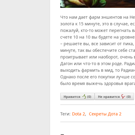
Что нам дает фарм эншентов на Н
золота к 15 минуте, это в случае, 
пожалуй, кто-то может перегнать 
счете 10 на 10 вы будете на уровне
– решаете вы, все зависит от пика
минуте, так вы обеспечите себе с
проигрывает или наоборот, очень 
Дагон или что-то в этом роде. Рад
выходить фармить в мид, то Радиан
Однако после его покупки лучше со
было время выжечь здоровья враг
Нравится
(
0
)
Не нравится
(
0
)
Теги:
Dota 2
,
Секреты Дота 2