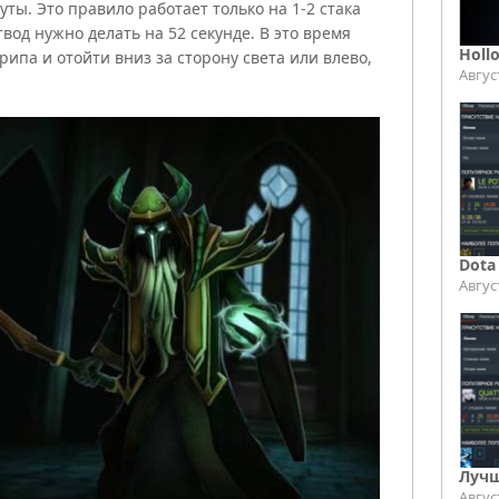
уты. Это правило работает только на 1-2 стака
твод нужно делать на 52 секунде. В это время
Holl
рипа и отойти вниз за сторону света или влево,
Авгус
Dota
Авгус
Лучш
Авгус