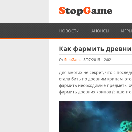
НОВОСТИ
АНОНСЫ
ИГР
Как фармить древни
От
StopGame
5/07/2015 | 2:02
Для многих не секрет, что с после
стала бить по древним крипам, эт
фармить необходимые предметы оч
фармить древних крипов (эншенто