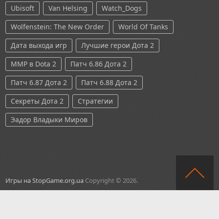
Ubisoft
Van Helsing
Watch_Dogs
Wolfenstein: The New Order
World Of Tanks
Дата выхода игр
Лучшие герои Дота 2
ММР в Dota 2
Патч 6.86 Дота 2
Патч 6.87 Дота 2
Патч 6.88 Дота 2
Секреты Дота 2
Стратегии
Эадор Владыки Миров
Игры на StopGame.org.ua
Copyright © 2026.