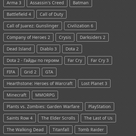
Arma 3
Assassin's Creed
Batman
Battlefield 4
Call of Duty
Call of Juarez: Gunslinger
Civilization 6
Company of Heroes 2
Crysis
Darksiders 2
Dead Island
Diablo 3
Dota 2
Dota 2 - Гайды по героям
Far Cry
Far Cry 3
FIFA
Grid 2
GTA
Hearthstone: Heroes of Warcraft
Lost Planet 3
Minecraft
MMORPG
Plants vs. Zombies: Garden Warfare
PlayStation
Saints Row 4
The Elder Scrolls
The Last of Us
The Walking Dead
Titanfall
Tomb Raider