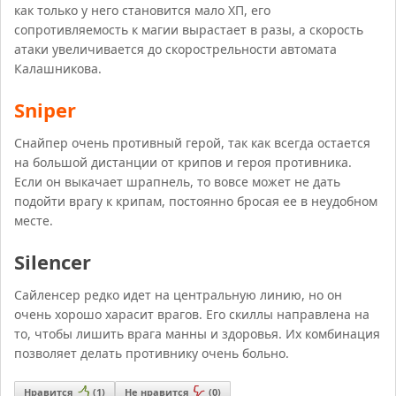
как только у него становится мало ХП, его
сопротивляемость к магии вырастает в разы, а скорость
атаки увеличивается до скорострельности автомата
Калашникова.
Sniper
Снайпер очень противный герой, так как всегда остается
на большой дистанции от крипов и героя противника.
Если он выкачает шрапнель, то вовсе может не дать
подойти врагу к крипам, постоянно бросая ее в неудобном
месте.
Silencer
Сайленсер редко идет на центральную линию, но он
очень хорошо харасит врагов. Его скиллы направлена на
то, чтобы лишить врага манны и здоровья. Их комбинация
позволяет делать противнику очень больно.
Нравится
(
1
)
Не нравится
(
0
)