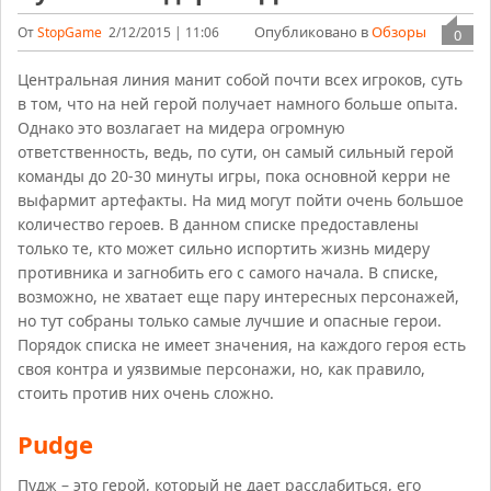
Опубликовано в
Обзоры
От
StopGame
2/12/2015 | 11:06
0
Центральная линия манит собой почти всех игроков, суть
в том, что на ней герой получает намного больше опыта.
Однако это возлагает на мидера огромную
ответственность, ведь, по сути, он самый сильный герой
команды до 20-30 минуты игры, пока основной керри не
выфармит артефакты. На мид могут пойти очень большое
количество героев. В данном списке предоставлены
только те, кто может сильно испортить жизнь мидеру
противника и загнобить его с самого начала. В списке,
возможно, не хватает еще пару интересных персонажей,
но тут собраны только самые лучшие и опасные герои.
Порядок списка не имеет значения, на каждого героя есть
своя контра и уязвимые персонажи, но, как правило,
стоить против них очень сложно.
Pudge
Пудж – это герой, который не дает расслабиться, его