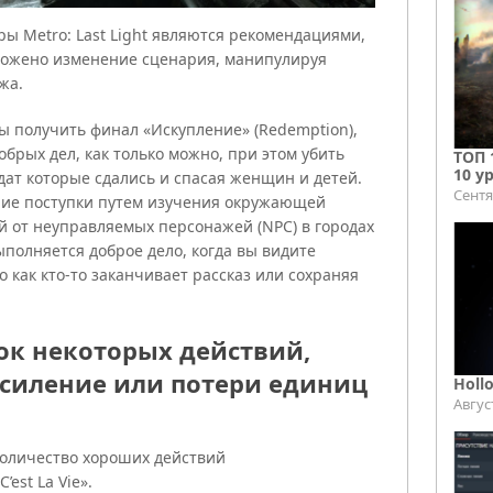
ы Metro: Last Light являются рекомендациями,
дложено изменение сценария, манипулируя
жа.
ы получить финал «Искупление» (Redemption),
брых дел, как только можно, при этом убить
ТОП 
10 у
ат которые сдались и спасая женщин и детей.
Сентя
шие поступки путем изучения окружающей
й от неуправляемых персонажей (NPC) в городах
ыполняется доброе дело, когда вы видите
 как кто-то заканчивает рассказ или сохраняя
ок некоторых действий,
силение или потери единиц
Holl
Авгус
количество хороших действий
est La Vie».