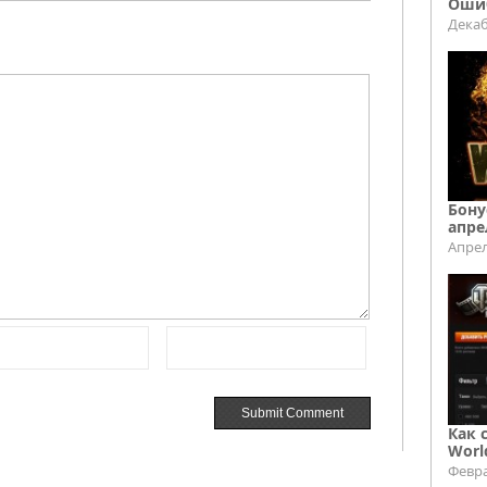
Ошиб
Декаб
Бону
апре
Апрел
Как 
Worl
Февра