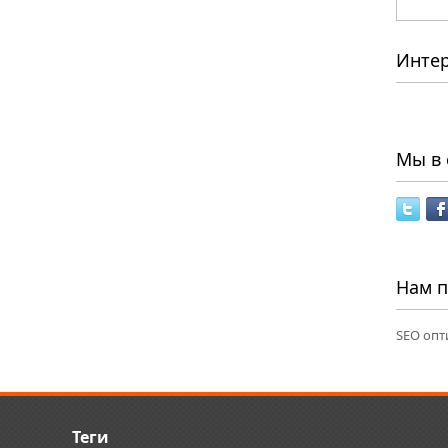
Инте
Мы в 
Нам 
SEO опт
Теги