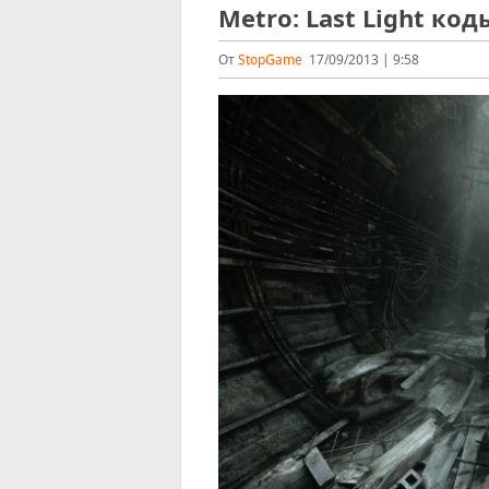
Metro: Last Light код
От
StopGame
17/09/2013 | 9:58