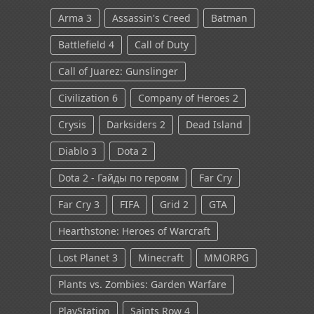
Arma 3
Assassin's Creed
Batman
Battlefield 4
Call of Duty
Call of Juarez: Gunslinger
Civilization 6
Company of Heroes 2
Crysis
Darksiders 2
Dead Island
Diablo 3
Dota 2
Dota 2 - Гайды по героям
Far Cry
Far Cry 3
FIFA
Grid 2
GTA
Hearthstone: Heroes of Warcraft
Lost Planet 3
Minecraft
MMORPG
Plants vs. Zombies: Garden Warfare
PlayStation
Saints Row 4