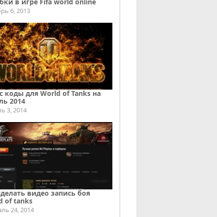
ки в игре Fifa world online
рь 6, 2013
с коды для World of Tanks на
ль 2014
ь 3, 2014
сделать видео запись боя
d of tanks
ль 24, 2014