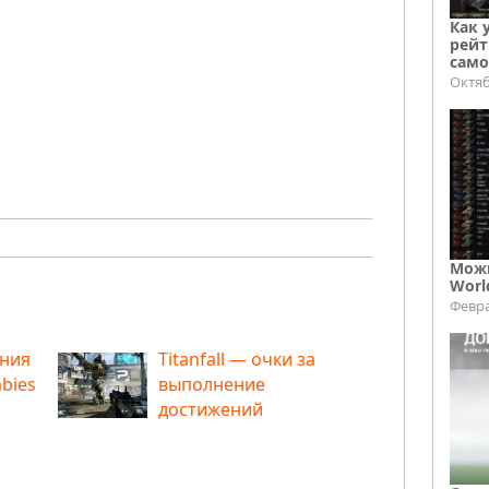
Как 
рейт
само
Октяб
Можн
Worl
Февра
ения
Titanfall — очки за
mbies
выполнение
достижений