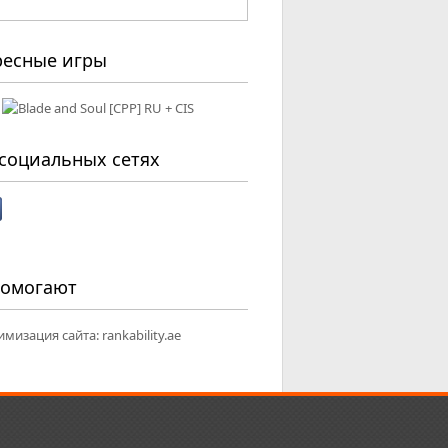
ресные игры
социальных сетях
помогают
имизация сайта:
rankability.ae