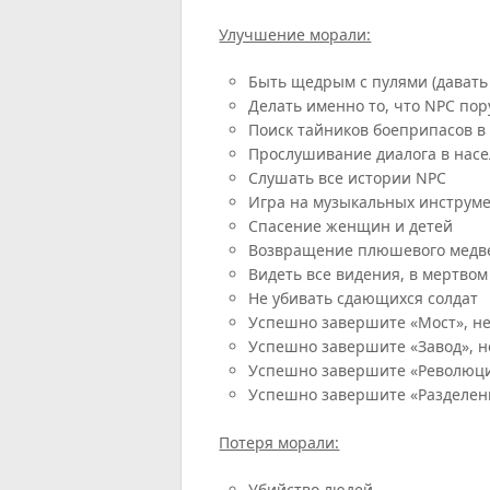
Улучшение морали:
Быть щедрым с пулями (дават
Делать именно то, что NPC по
Поиск тайников боеприпасов в
Прослушивание диалога в насе
Слушать все истории NPC
Игра на музыкальных инструм
Спасение женщин и детей
Возвращение плюшевого медве
Видеть все видения, в мертвом
Не убивать сдающихся солдат
Успешно завершите «Мост», не
Успешно завершите «Завод», н
Успешно завершите «Революци
Успешно завершите «Разделени
Потеря морали:
Убийство людей