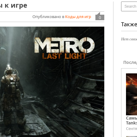
ы к игре
Опубликовано в
Коды для игр
0
Также
Нет связ
После
Самы
Tank
Сентя