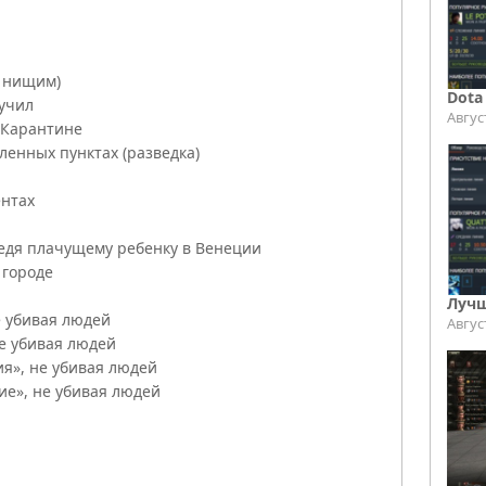
ь нищим)
Dota
ручил
Авгус
 Карантине
ленных пунктах (разведка)
ентах
дя плачущему ребенку в Венеции
 городе
Лучш
 убивая людей
Авгус
е убивая людей
я», не убивая людей
е», не убивая людей