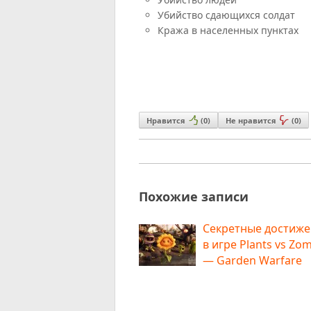
Убийство сдающихся солдат
Кража в населенных пунктах
Нравится
(
0
)
Не нравится
(
0
)
Похожие записи
Секретные достиж
в игре Plants vs Zo
— Garden Warfare