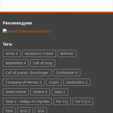
Рекомендуем
Теги
Arma 3
Assassin's Creed
Batman
Battlefield 4
Call of Duty
Call of Juarez: Gunslinger
Civilization 6
Company of Heroes 2
Crysis
Darksiders 2
Dead Island
Diablo 3
Dota 2
Dota 2 - Гайды по героям
Far Cry
Far Cry 3
FIFA
Grid 2
GTA