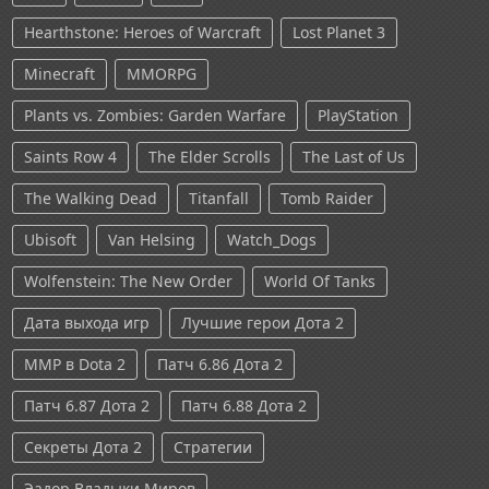
Hearthstone: Heroes of Warcraft
Lost Planet 3
Minecraft
MMORPG
Plants vs. Zombies: Garden Warfare
PlayStation
Saints Row 4
The Elder Scrolls
The Last of Us
The Walking Dead
Titanfall
Tomb Raider
Ubisoft
Van Helsing
Watch_Dogs
Wolfenstein: The New Order
World Of Tanks
Дата выхода игр
Лучшие герои Дота 2
ММР в Dota 2
Патч 6.86 Дота 2
Патч 6.87 Дота 2
Патч 6.88 Дота 2
Секреты Дота 2
Стратегии
Эадор Владыки Миров