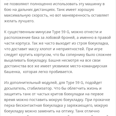
не позволяют полноценно использовать эту машинку в
бою на дальних дистанциях. Танк имеет хорошую
максимальную скорость, но вот маневренность оставляет
желать лучшего.
К существенным минусам Type 59 G, можно отнести и
расположение бака за лобовой броней, а именно в правой
части корпуса. Так же часто выходит из строя боеукладка,
что доставит массу хлопот и неприятностей. При игре
следует крутить корпусом, что бы сопернику было сложнее
выцеливать боеукладку. Башня несмотря на все свои
достоинства все же имеет уязвимое место-командирская
башенка, которая легко пробивается.
Из дополнительный модулей, для Type 59 G, подойдет
досылатель, стабилизатор. Что бы облегчить жизнь и
защитить танк от частых критов боекуладки на первое
время можно поставить мокрую боеукладку. При прокачке
перка бесконтактная боеукладка у заряжающего, мокрую
боеукладку можно заменить на оптику. Танк отлично