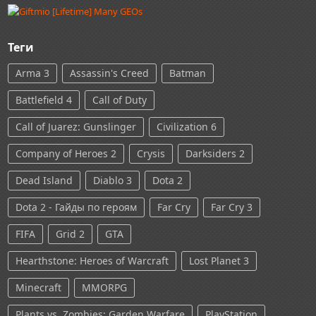
Теги
Arma 3
Assassin's Creed
Batman
Battlefield 4
Call of Duty
Call of Juarez: Gunslinger
Civilization 6
Company of Heroes 2
Crysis
Darksiders 2
Dead Island
Diablo 3
Dota 2
Dota 2 - Гайды по героям
Far Cry
Far Cry 3
FIFA
Grid 2
GTA
Hearthstone: Heroes of Warcraft
Lost Planet 3
Minecraft
MMORPG
Plants vs. Zombies: Garden Warfare
PlayStation