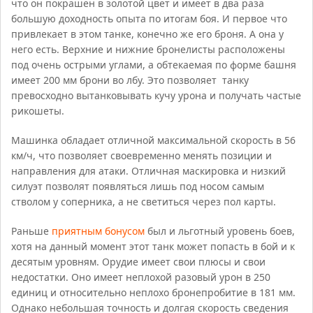
что он покрашен в золотой цвет и имеет в два раза
большую доходность опыта по итогам боя.
И первое что
привлекает в этом танке, конечно же его броня. А она у
него есть. Верхние и нижние бронелисты расположены
под очень острыми углами, а обтекаемая по форме башня
имеет 200 мм брони во лбу. Это позволяет танку
превосходно вытанковывать кучу урона и получать частые
рикошеты.
Машинка обладает отличной максимальной скорость в 56
км/ч, что позволяет своевременно менять позиции и
направления для атаки. Отличная маскировка и низкий
силуэт позволят появляться лишь под носом самым
стволом у соперника, а не светиться через пол карты.
Раньше
приятным бонусом
был и льготный уровень боев,
хотя на данный момент этот танк может попасть в бой и к
десятым уровням. Орудие имеет свои плюсы и свои
недостатки. Оно имеет неплохой разовый урон в 250
единиц и относительно неплохо бронепробитие в 181 мм.
Однако небольшая точность и долгая скорость сведения