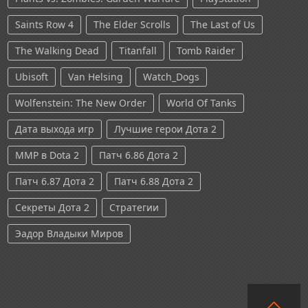
Saints Row 4
The Elder Scrolls
The Last of Us
The Walking Dead
Titanfall
Tomb Raider
Ubisoft
Van Helsing
Watch_Dogs
Wolfenstein: The New Order
World Of Tanks
Дата выхода игр
Лучшие герои Дота 2
ММР в Dota 2
Патч 6.86 Дота 2
Патч 6.87 Дота 2
Патч 6.88 Дота 2
Секреты Дота 2
Стратегии
Эадор Владыки Миров