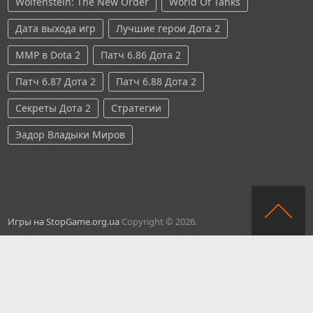
Wolfenstein: The New Order
World Of Tanks
Дата выхода игр
Лучшие герои Дота 2
ММР в Dota 2
Патч 6.86 Дота 2
Патч 6.87 Дота 2
Патч 6.88 Дота 2
Секреты Дота 2
Стратегии
Эадор Владыки Миров
Игры на StopGame.org.ua
Copyright © 2026.