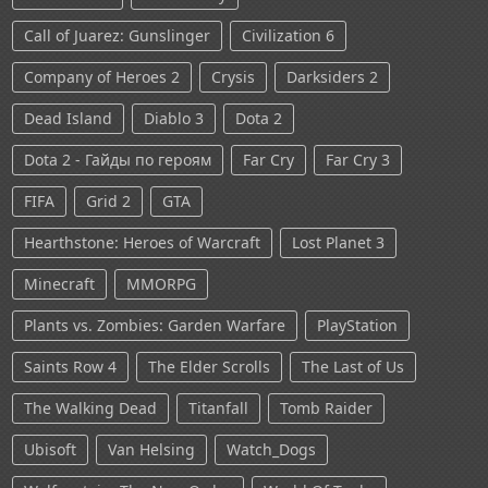
Call of Juarez: Gunslinger
Civilization 6
Company of Heroes 2
Crysis
Darksiders 2
Dead Island
Diablo 3
Dota 2
Dota 2 - Гайды по героям
Far Cry
Far Cry 3
FIFA
Grid 2
GTA
Hearthstone: Heroes of Warcraft
Lost Planet 3
Minecraft
MMORPG
Plants vs. Zombies: Garden Warfare
PlayStation
Saints Row 4
The Elder Scrolls
The Last of Us
The Walking Dead
Titanfall
Tomb Raider
Ubisoft
Van Helsing
Watch_Dogs