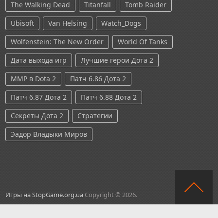
The Walking Dead
Titanfall
Tomb Raider
Ubisoft
Van Helsing
Watch_Dogs
Wolfenstein: The New Order
World Of Tanks
Дата выхода игр
Лучшие герои Дота 2
ММР в Dota 2
Патч 6.86 Дота 2
Патч 6.87 Дота 2
Патч 6.88 Дота 2
Секреты Дота 2
Стратегии
Эадор Владыки Миров
Игры на StopGame.org.ua
Copyright © 2026.