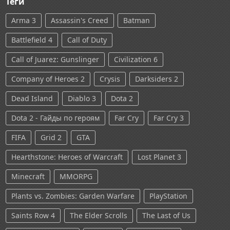
Теги
Arma 3
Assassin's Creed
Batman
Battlefield 4
Call of Duty
Call of Juarez: Gunslinger
Civilization 6
Company of Heroes 2
Crysis
Darksiders 2
Dead Island
Diablo 3
Dota 2
Dota 2 - Гайды по героям
Far Cry
Far Cry 3
FIFA
Grid 2
GTA
Hearthstone: Heroes of Warcraft
Lost Planet 3
Minecraft
MMORPG
Plants vs. Zombies: Garden Warfare
PlayStation
Saints Row 4
The Elder Scrolls
The Last of Us