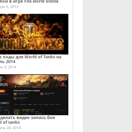
ки в игре Fifa world online
рь 6, 2013
с коды для World of Tanks на
ль 2014
ь 3, 2014
сделать видео запись боя
d of tanks
ль 24, 2014