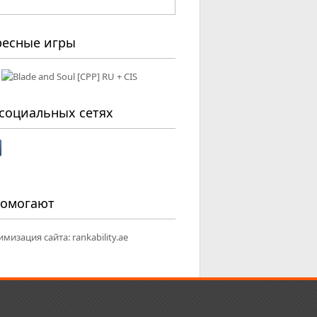
ресные игры
социальных сетях
помогают
имизация сайта:
rankability.ae