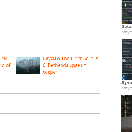
Dota
Авгус
нем
Слухи о The Elder Scrolls
ld of
6: Bethesda хранит
секрет
Лучш
Авгус