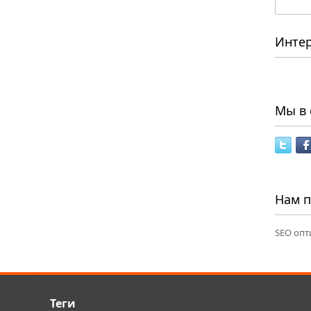
Инте
Мы в 
Нам 
SEO опт
Теги