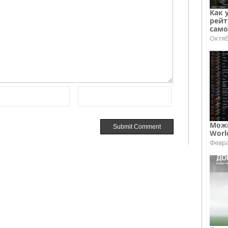
Как 
рейт
само
Октяб
Можн
Worl
Февра