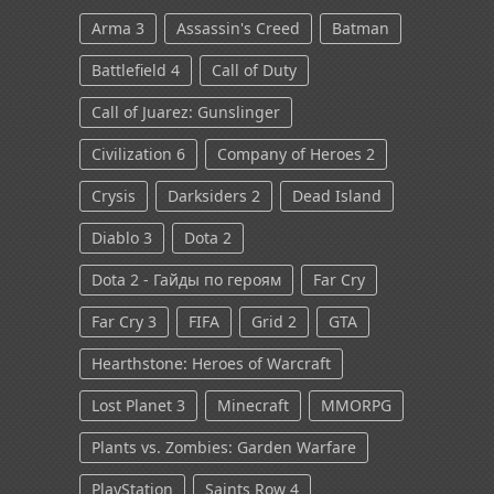
Arma 3
Assassin's Creed
Batman
Battlefield 4
Call of Duty
Call of Juarez: Gunslinger
Civilization 6
Company of Heroes 2
Crysis
Darksiders 2
Dead Island
Diablo 3
Dota 2
Dota 2 - Гайды по героям
Far Cry
Far Cry 3
FIFA
Grid 2
GTA
Hearthstone: Heroes of Warcraft
Lost Planet 3
Minecraft
MMORPG
Plants vs. Zombies: Garden Warfare
PlayStation
Saints Row 4