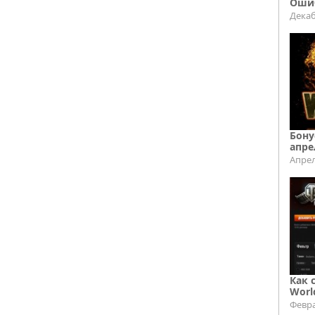
Ошиб
Декаб
Бону
апре
Апрел
Как 
Worl
Февра