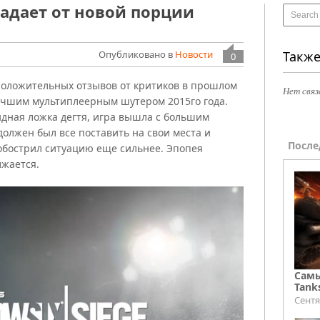
традает от новой порции
Опубликовано в
Новости
Также
0
оложительных отзывов от критиков в прошлом
Нет связ
лучшим мультиплеерным шутером 2015го года.
лидная ложка дегтя, игра вышла с большим
должен был все поставить на свои места и
После
обострил ситуацию еще сильнее. Эпопея
лжается.
Самы
Tank
Сентя