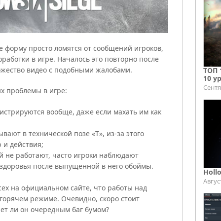
 форму просто ломятся от сообщений игроков,
работки в игре. Началось это повторно после
ожество видео с подобными жалобами.
ТОП 
10 у
Сентя
х проблемы в игре:
истрируются вообще, даже если махать им как
вают в технической позе «Т», из-за этого
 и действия;
й не работают, часто игроки наблюдают
т здоровья после выпущенной в него обоймы.
Holl
Авгус
ех на официальном сайте, что работы над
 горячем режиме. Очевидно, скоро стоит
нет ли он очередным баг бумом?