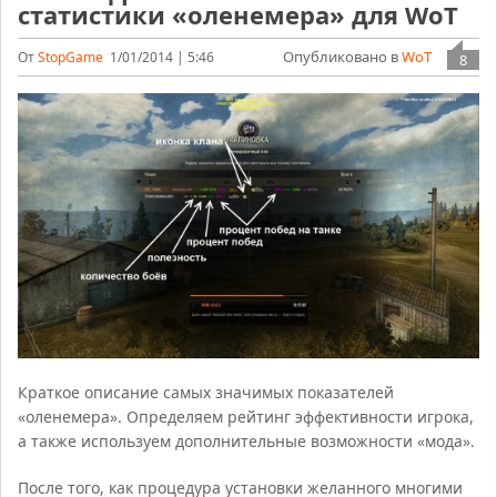
статистики «оленемера» для WoT
Опубликовано в
WoT
От
StopGame
1/01/2014 | 5:46
8
Краткое описание самы
х значимых показателей
«оленемера». Определяем рейтинг эффективности игрока,
а также используем дополнительные возможности «мода».
После того, как процедура установки желанного многими