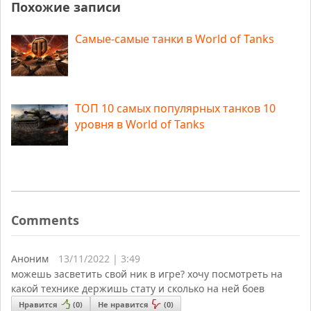
Похожие записи
Самые-самые танки в World of Tanks
ТОП 10 самых популярных танков 10
уровня в World of Tanks
Comments
Аноним
13/11/2022 | 3:49
можешь засветить свой ник в игре? хочу посмотреть на
какой технике держишь стату и сколько на ней боев
Нравится
(
0
)
Не нравится
(
0
)