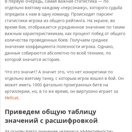
В первую очередь, самая важная статистика — по
отдельно взятому каждому «персонажу», которого судьба
опредила к нам в одну команду. Происходит парсинг
статистики игрока из общего рейтинга. На экране, во
время боя, отображается усредненное значение по таким
важным характеристикикам, как процент побед от общего
количества проведенных боев. Получаем среднее
значение коэффициента полезности игрока. Однако,
данные собираются абсолютно по всей технике, по
которой значится история.
Что это значит? А значит это, что нет конкретики по
отдельно взятому танку, с которым игрок вошел в бой. Он
может иметь 1000 фатально проигранных битв на
артиллерии, но, в то же время, он виртуозно играет за
Hellcat
.
Приведем общую таблицу
значений с расшифровкой
За основу взято значение «единица эффективности».