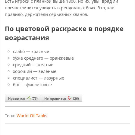
Есть игроки с планкой выше 1800, но их, увы, вряд ли
посчастливится увидеть в рендомных боях. Это, как
правило, держатели серьезных кланов.
По цветовой раскраске в порядке
возрастания
слабо — красные
хуже среднего — оранжевые
средний — жёлтые
хороший — зелёные
специалист — лазурные
бог — фиолетовые
Нравится
(
76
)
Не нравится
(
26
)
Теги:
World Of Tanks