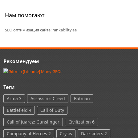
Нам помогают
SEO оптимизация сайта:
rankability.ae
Рекомендуем
Теги
Arma 3
Assassin's Creed
Batman
Battlefield 4
Call of Duty
Call of Juarez: Gunslinger
Civilization 6
Company of Heroes 2
Crysis
Darksiders 2