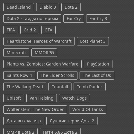
Dead Island
Diablo 3
Dota 2
Dota 2 - Гайды по героям
Far Cry
Far Cry 3
FIFA
Grid 2
GTA
Hearthstone: Heroes of Warcraft
Lost Planet 3
Minecraft
MMORPG
Plants vs. Zombies: Garden Warfare
PlayStation
Saints Row 4
The Elder Scrolls
The Last of Us
The Walking Dead
Titanfall
Tomb Raider
Ubisoft
Van Helsing
Watch_Dogs
Wolfenstein: The New Order
World Of Tanks
Дата выхода игр
Лучшие герои Дота 2
ММР в Dota 2
Патч 6.86 Дота 2