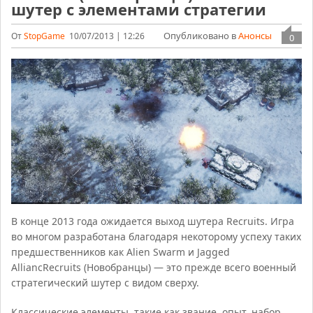
шутер с элементами стратегии
Опубликовано в
Анонсы
От
StopGame
10/07/2013 | 12:26
0
В конце 2013 года ожидается выход шутера Recruits. Игра
во многом разработана благодаря некоторому успеху таких
предшественников как Alien Swarm и Jagged
Allianc
Recruits (Новобранцы) — это прежде всего военный
стратегический шутер с видом сверху.
Классические элементы, такие как звание, опыт, набор