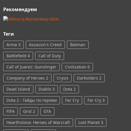
Рекомендуем
Теги
Arma 3
Assassin's Creed
Batman
Battlefield 4
Call of Duty
Call of Juarez: Gunslinger
Civilization 6
Company of Heroes 2
Crysis
Darksiders 2
Dead Island
Diablo 3
Dota 2
Dota 2 - Гайды по героям
Far Cry
Far Cry 3
FIFA
Grid 2
GTA
Hearthstone: Heroes of Warcraft
Lost Planet 3