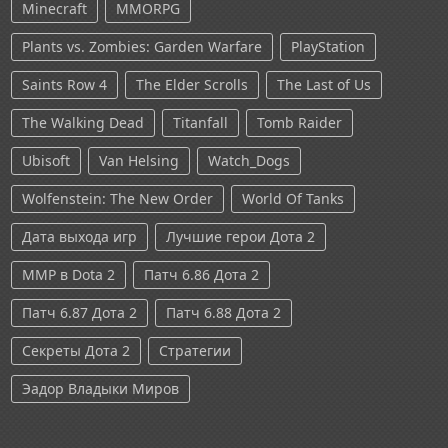
Minecraft
MMORPG
Plants vs. Zombies: Garden Warfare
PlayStation
Saints Row 4
The Elder Scrolls
The Last of Us
The Walking Dead
Titanfall
Tomb Raider
Ubisoft
Van Helsing
Watch_Dogs
Wolfenstein: The New Order
World Of Tanks
Дата выхода игр
Лучшие герои Дота 2
ММР в Dota 2
Патч 6.86 Дота 2
Патч 6.87 Дота 2
Патч 6.88 Дота 2
Секреты Дота 2
Стратегии
Эадор Владыки Миров