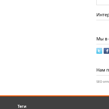
Инте
Мы в 
Нам 
SEO опт
Теги