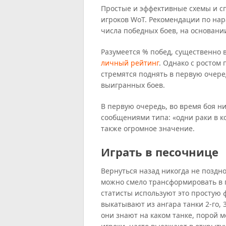
Простые и эффективные схемы и с
игроков WoT. Рекомендации по на
числа победных боев, на основани
Разумеется % побед, существенно 
личный рейтинг
. Однако с ростом
стремятся поднять в первую очер
выигранных боев.
В первую очередь, во время боя ни
сообщениями типа: «одни раки в к
также огромное значение.
Играть в песочнице
Вернуться назад никогда не поздно
можно смело трансформировать в 
статисты используют это простую 
выкатывают из ангара танки 2-го, 
они знают на каком танке, порой 