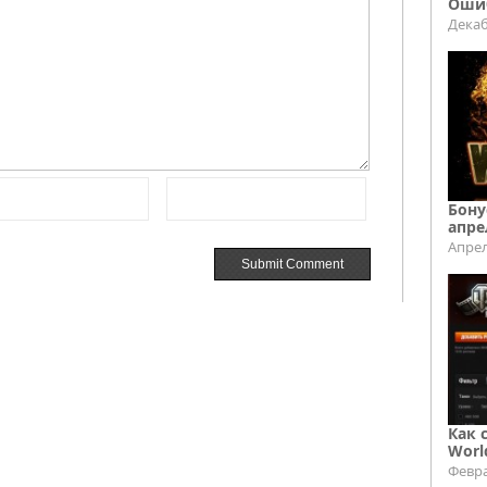
Ошиб
Декаб
Бону
апре
Апрел
Как 
Worl
Февра