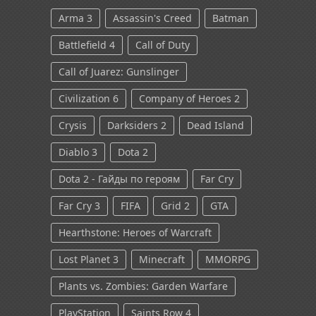
Arma 3
Assassin's Creed
Batman
Battlefield 4
Call of Duty
Call of Juarez: Gunslinger
Civilization 6
Company of Heroes 2
Crysis
Darksiders 2
Dead Island
Diablo 3
Dota 2
Dota 2 - Гайды по героям
Far Cry
Far Cry 3
FIFA
Grid 2
GTA
Hearthstone: Heroes of Warcraft
Lost Planet 3
Minecraft
MMORPG
Plants vs. Zombies: Garden Warfare
PlayStation
Saints Row 4