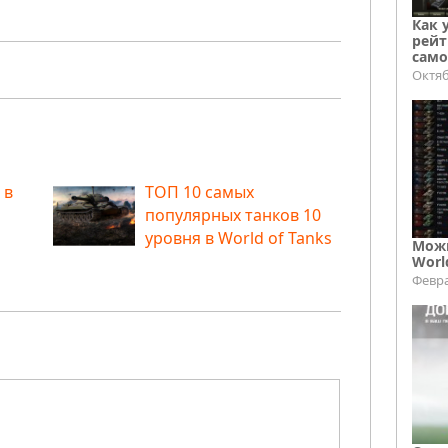
Как 
рейт
само
Октяб
 в
ТОП 10 самых
популярных танков 10
уровня в World of Tanks
Можн
Worl
Февра