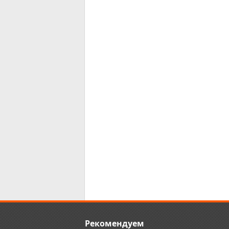
Рекомендуем