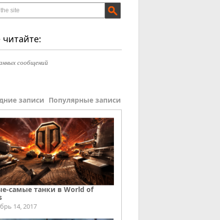
 читайте:
анных сообщений
дние записи
Популярные записи
е-самые танки в World of
s
брь 14, 2017