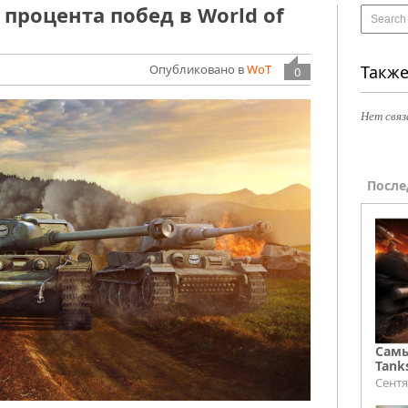
процента побед в World of
Опубликовано в
WoT
Также
0
Нет связ
После
Самы
Tank
Сентя