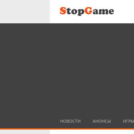
НОВОСТИ
АНОНСЫ
ИГР