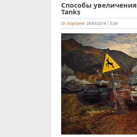
Способы увеличения 
Tanks
От
StopGame
28/03/2014 | 5:39