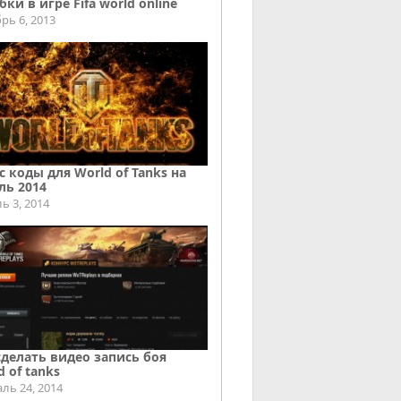
ки в игре Fifa world online
рь 6, 2013
с коды для World of Tanks на
ль 2014
ь 3, 2014
сделать видео запись боя
d of tanks
ль 24, 2014