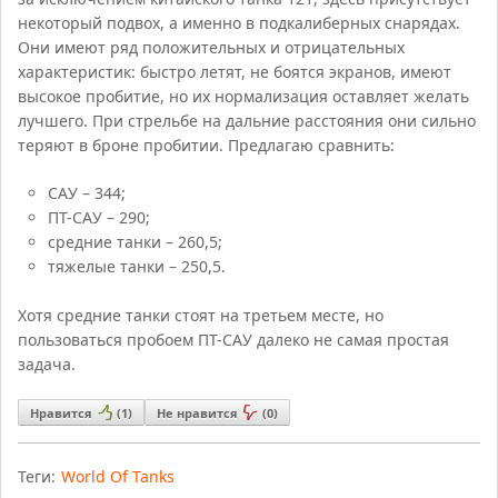
некоторый подвох, а именно в подкалиберных снарядах.
Они имеют ряд положительных и отрицательных
характеристик: быстро летят, не боятся экранов, имеют
высокое пробитие, но их нормализация оставляет желать
лучшего. При стрельбе на дальние расстояния они сильно
теряют в броне пробитии. Предлагаю сравнить:
САУ – 344;
ПТ-САУ – 290;
средние танки – 260,5;
тяжелые танки – 250,5.
Хотя средние танки стоят на третьем месте, но
пользоваться пробоем ПТ-САУ далеко не самая простая
задача.
Нравится
(
1
)
Не нравится
(
0
)
Теги:
World Of Tanks