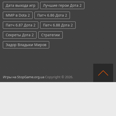
Дата выхода игр
Лучшие герои Дота 2
ММР в Dota 2
Патч 6.86 Дота 2
Патч 6.87 Дота 2
Патч 6.88 Дота 2
Секреты Дота 2
Стратегии
Эадор Владыки Миров
Игры на StopGame.org.ua
Copyright © 2026.