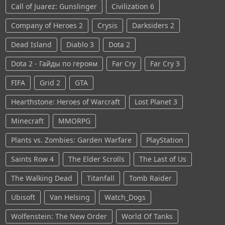
Call of Juarez: Gunslinger
Civilization 6
Company of Heroes 2
Crysis
Darksiders 2
Dead Island
Diablo 3
Dota 2
Dota 2 - Гайды по героям
Far Cry
Far Cry 3
FIFA
Grid 2
GTA
Hearthstone: Heroes of Warcraft
Lost Planet 3
Minecraft
MMORPG
Plants vs. Zombies: Garden Warfare
PlayStation
Saints Row 4
The Elder Scrolls
The Last of Us
The Walking Dead
Titanfall
Tomb Raider
Ubisoft
Van Helsing
Watch_Dogs
Wolfenstein: The New Order
World Of Tanks