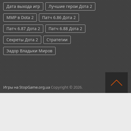
Дата выхода игр
Лучшие герои Дота 2
ММР в Dota 2
Патч 6.86 Дота 2
Патч 6.87 Дота 2
Патч 6.88 Дота 2
Секреты Дота 2
Стратегии
Эадор Владыки Миров
Игры на StopGame.org.ua
Copyright © 2026.