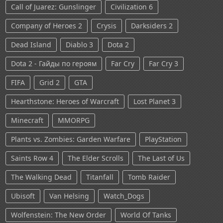
Call of Juarez: Gunslinger
Civilization 6
Company of Heroes 2
Crysis
Darksiders 2
Dead Island
Diablo 3
Dota 2
Dota 2 - Гайды по героям
Far Cry
Far Cry 3
FIFA
Grid 2
GTA
Hearthstone: Heroes of Warcraft
Lost Planet 3
Minecraft
MMORPG
Plants vs. Zombies: Garden Warfare
PlayStation
Saints Row 4
The Elder Scrolls
The Last of Us
The Walking Dead
Titanfall
Tomb Raider
Ubisoft
Van Helsing
Watch_Dogs
Wolfenstein: The New Order
World Of Tanks