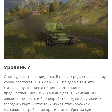
Уровень 7
Опять удивлять не придется. В первых рядах по разовому
урону, советская ПТ-САУ СУ-152. Все дело в том, что
фугасная пушка почти ничем не отличается от
предшественника КВ-2. Конечно для ПТ, критичным
является точность и бронепробитие, однако в условиях
городских карт — этот танк может стать оружием
массового истребления противников. Урон за один