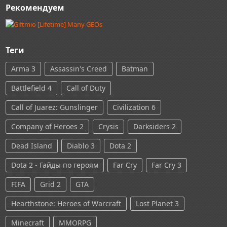
Рекомендуем
Теги
Arma 3
Assassin's Creed
Batman
Battlefield 4
Call of Duty
Call of Juarez: Gunslinger
Civilization 6
Company of Heroes 2
Crysis
Darksiders 2
Dead Island
Diablo 3
Dota 2
Dota 2 - Гайды по героям
Far Cry
Far Cry 3
FIFA
Grid 2
GTA
Hearthstone: Heroes of Warcraft
Lost Planet 3
Minecraft
MMORPG