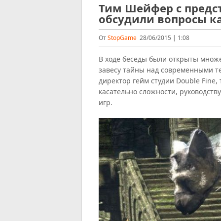
Тим Шейфер с предс
обсудили вопросы ка
От
StopGame
28/06/2015 | 1:08
В ходе беседы были открыты множ
завесу тайны над современными т
директор гейм студии Double Fine
касательно сложности, руководст
игр.