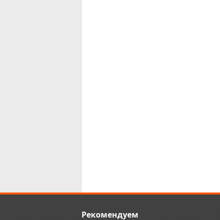
Рекомендуем