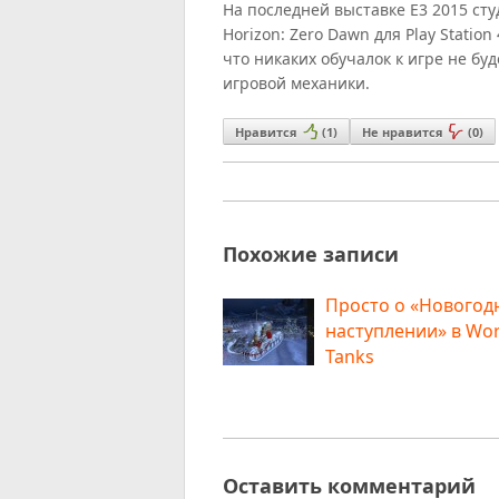
На последней выставке E3 2015 сту
Horizon: Zero Dawn для Play Statio
что никаких обучалок к игре не бу
игровой механики.
Нравится
(
1
)
Не нравится
(
0
)
Похожие записи
Просто о «Новогод
наступлении» в Wor
Tanks
Оставить комментарий