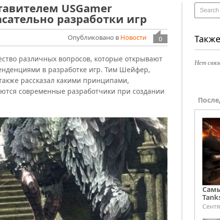
тавителем USGamer
сательно разработки игр
Опубликовано в
Новости
Также
0
ество различных вопросов, которые открывают
Нет связ
енденциями в разработке игр. Тим Шейфер,
, также рассказал какими принципами,
вуются современные разработчики при создании
После
Самы
Tank
Сентя