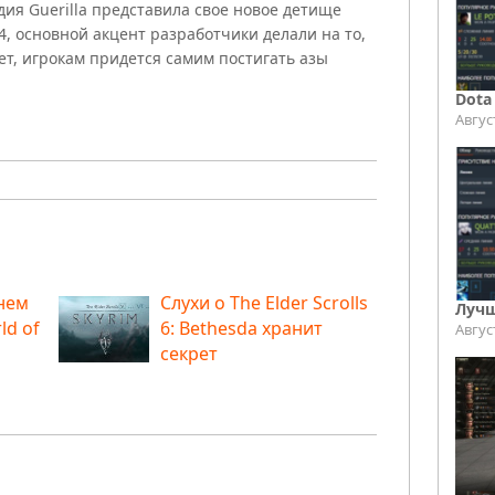
дия Guerilla представила свое новое детище
n 4, основной акцент разработчики делали на то,
дет, игрокам придется самим постигать азы
Dota
Авгус
нем
Слухи о The Elder Scrolls
Лучш
ld of
6: Bethesda хранит
Авгус
секрет