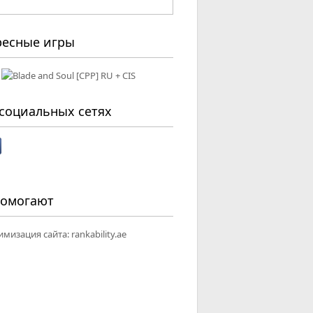
ресные игры
социальных сетях
помогают
имизация сайта:
rankability.ae