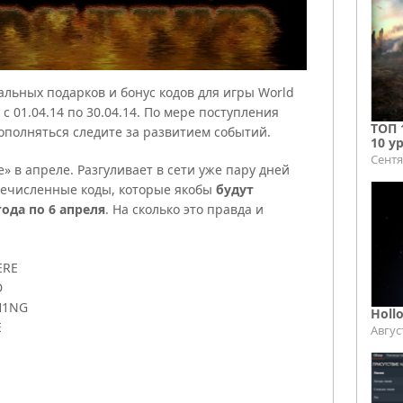
льных подарков и бонус кодов для игры World
 с 01.04.14 по 30.04.14. По мере поступления
ТОП 
ополняться следите за развитием событий.
10 у
Сентя
» в апреле. Разгуливает в сети уже пару дней
ечисленные коды, которые якобы
будут
года по 6 апреля
. На сколько это правда и
:
ERE
D
H1NG
Holl
E
Авгус