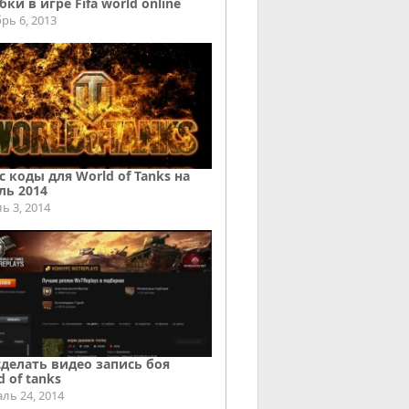
ки в игре Fifa world online
рь 6, 2013
с коды для World of Tanks на
ль 2014
ь 3, 2014
сделать видео запись боя
d of tanks
ль 24, 2014