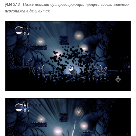
умерли.
Ниже показан душераздирающий процесс гибели главного
персонажа в двух актах.