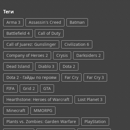
Теги
Arma 3
Assassin's Creed
Batman
Battlefield 4
Call of Duty
Call of Juarez: Gunslinger
Civilization 6
Company of Heroes 2
Crysis
Darksiders 2
Dead Island
Diablo 3
Dota 2
Dota 2 - Гайды по героям
Far Cry
Far Cry 3
FIFA
Grid 2
GTA
Hearthstone: Heroes of Warcraft
Lost Planet 3
Minecraft
MMORPG
Plants vs. Zombies: Garden Warfare
PlayStation