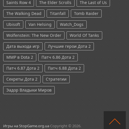
Saints Row 4
The Elder Scrolls
The Last of Us
The Walking Dead
Titanfall
Tomb Raider
Ubisoft
Van Helsing
Watch_Dogs
Wolfenstein: The New Order
World Of Tanks
Дата выхода игр
Лучшие герои Дота 2
ММР в Dota 2
Патч 6.86 Дота 2
Патч 6.87 Дота 2
Патч 6.88 Дота 2
Секреты Дота 2
Стратегии
Эадор Владыки Миров
Игры на StopGame.org.ua
Copyright © 2026.