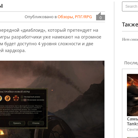
ы
Опубликовано в
Обзоры
,
РПГ/RPG
0
Также
 очередной «диаблоид», который претендует на
 игры разработчики уже намекают на огромное
Нет связ
м будет доступно 4 уровня сложности и две
й хардкора.
После
Самы
Tank
Сентя