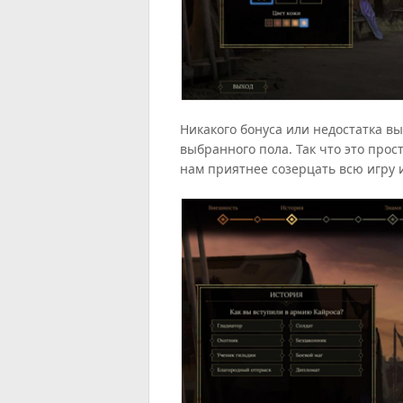
Никакого бонуса или недостатка вы
выбранного пола. Так что это про
нам приятнее созерцать всю игру 