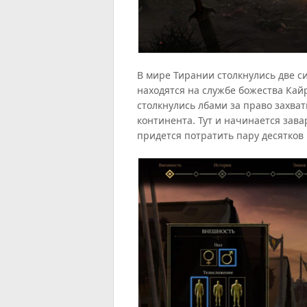
В мире Тирании столкнулись две с
находятся на службе божества Кайр
столкнулись лбами за право захва
континента. Тут и начинается завар
придется потратить пару десятков 