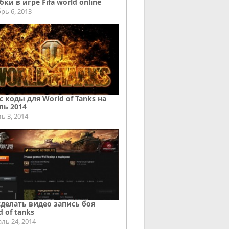
ки в игре Fifa world online
рь 6, 2013
с коды для World of Tanks на
ль 2014
ь 3, 2014
сделать видео запись боя
d of tanks
ль 24, 2014