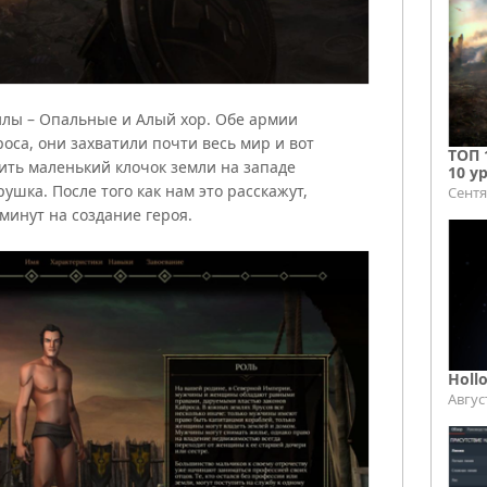
илы – Опальные и Алый хор. Обе армии
оса, они захватили почти весь мир и вот
ТОП 
тить маленький клочок земли на западе
10 у
ушка. После того как нам это расскажут,
Сентя
минут на создание героя.
Holl
Авгус