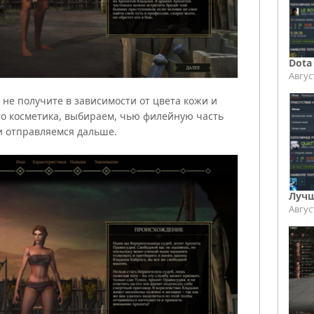
Dota
Авгус
 не получите в зависимости от цвета кожи и
сто косметика, выбираем, чью филейную часть
и отправляемся дальше.
Лучш
Авгус