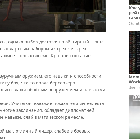
Как 
рейт
само
Октяб
сы, однако выбор достаточно обширный. Чаще
 стандартным набором из трех-четырех
ы имеет целых восемь! Краткое описание
двуручным оружием, его навыки и способности
Можн
Worl
ипу боя, что-то вроде берсеркера.
Февра
, воин с дальнобойным вооружением и навыками
оевой. Учитывая высокие показатели интеллекта
 многие заклинания, обладает дипломатией.
ые навыки, слаб в магическом ремесле,
й маг, отличный лидер, слабее в боевых
ат.