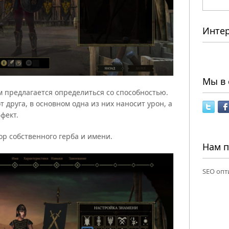
Инте
Мы в 
 предлагается определиться со способностью.
 друга, в основном одна из них наносит урон, а
фект.
ор собственного герба и имени.
Нам 
SEO опт