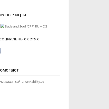
ресные игры
социальных сетях
помогают
имизация сайта:
rankability.ae