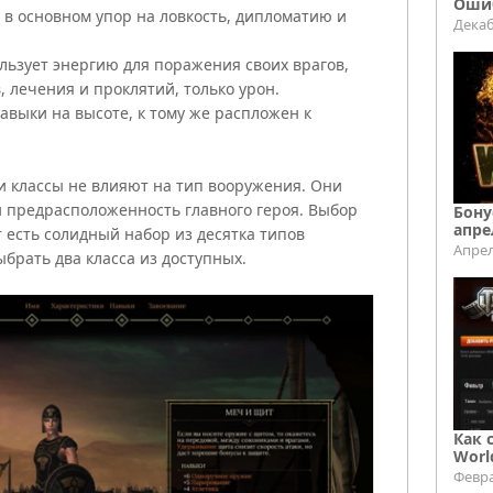
Ошиб
, в основном упор на ловкость, дипломатию и
Декаб
ользует энергию для поражения своих врагов,
, лечения и проклятий, только урон.
авыки на высоте, к тому же распложен к
ти классы не влияют на тип вооружения. Они
 предрасположенность главного героя. Выбор
Бону
апре
 есть солидный набор из десятка типов
Апрел
брать два класса из доступных.
Как 
Worl
Февра