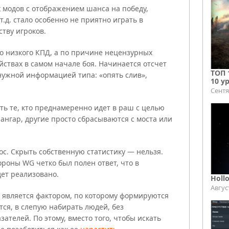
 модов с отображением шанса на победу,
.д. стало особенно не приятно играть в
тву игроков.
го низкого КПД, а по причине нецензурных
ствах в самом начале боя. Начинается отсчет
ТОП 
е нужной информацией типа: «опять слив»,
10 у
Сентя
сть те, кто преднамеренно идет в раш с целью
ангар, другие просто сбрасываются с моста или
ос. Скрыть собственную статистику — нельзя.
тороны WG четко был полен ответ, что в
ет реализовано.
Holl
Авгус
 является фактором, по которому формируются
тся, в слепую набирать людей, без
ателей. По этому, вместо того, чтобы искать