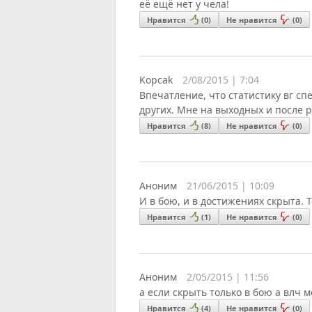
её ещё нет у чела!
Нравится
(
0
)
Не нравится
(
0
)
Kopcak
2/08/2015 | 7:04
Впечатление, что статистику вг с
других. Мне на выходных и после р
Нравится
(
8
)
Не нравится
(
0
)
Аноним
21/06/2015 | 10:09
И в бою, и в достижениях скрыта. 
Нравится
(
1
)
Не нравится
(
0
)
Аноним
2/05/2015 | 11:56
а если скрыть только в бою а влч 
Нравится
(
4
)
Не нравится
(
0
)