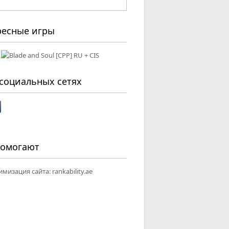
ресные игры
социальных сетях
помогают
имизация сайта:
rankability.ae