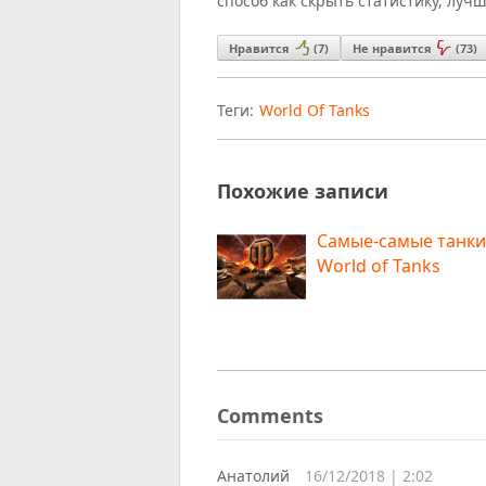
способ как скрыть статистику, луч
Нравится
(
7
)
Не нравится
(
73
)
Теги:
World Of Tanks
Похожие записи
Самые-самые танки
World of Tanks
Comments
Анатолий
16/12/2018 | 2:02