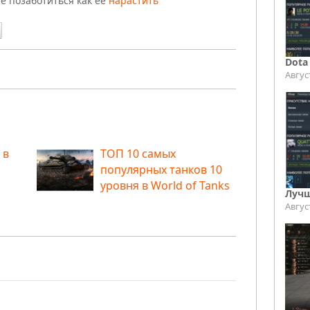
ше позаботиться как ее
нарастить
Dota
Авгус
 в
ТОП 10 самых
популярных танков 10
уровня в World of Tanks
Лучш
Авгус