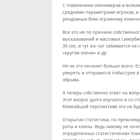
С появлением оленемеров и всяких
средними параметрами игроков, и т
рендомных боях огромному количес
Все это не по причине собственно
высказываний и массовых самоубий
30 сек. и тут же чат забивается н
«кругом олени» и др.
Но не это печалит больше всего. Е
умереть и отправится побыстрее в 
обрыва.
А теперь собственно ответ на вопр
Этот вопрос долго изучался и со с
ближайшей перспективе это не буд
Открытая статистика, по прежнему
роты и кланы. Ведь никому не хоче
определенных статистических показ