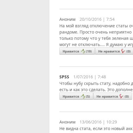
Аноним
20/10/2016 | 7:54
На мой взгляд отключение статы о
рандоме. Просто очень неприятно к
только потому что у тебя зеленая шк
могут не отключать.... Я думаю у 
Нравится
(
19
)
Не нравится
(
0
)
SPSS
1/07/2016 | 7:48
Чтобы нубу скрыть стату, надобно 
есть и как это сделать. Это допо
Нравится
(
5
)
Не нравится
(
0
)
Аноним
13/06/2016 | 10:29
Не видна стата, если это новый акк