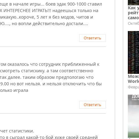
 еще в начале игры... боев эдак 900-1000 ставил
Как 
ИХ ИНТЕРЕСНЕЕ ИГРАТЬ!!! надеешься только на
рейт
икакую..короче, 5 лет я без модов, читов и
само
Октяб
...., но вопли действительно достали....
Ответить
том оказалось что сотрудник приближенный к
смотреть статискику. а там соответственно
Можн
и так далее. таким образом предпологаю что
Worl
19.00 но вот нельзя. и нельзя отключить что бы
Февра
колько играла
Ответить
чет статистики.
то я сыграл какой-то бой хуже своей средней