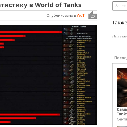
тистику в World of Tanks
Опубликовано в
WoT
20
Также
Нет связ
После
Самы
Tank
Сентя