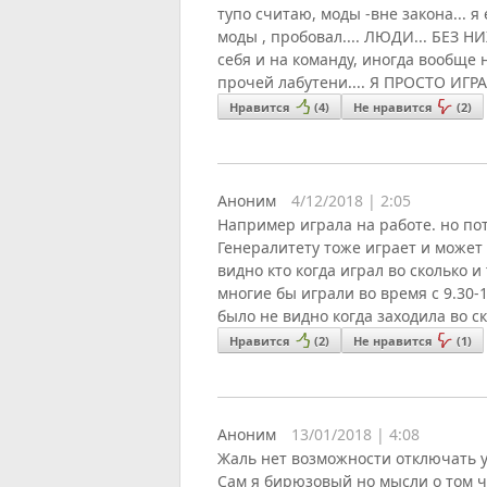
тупо считаю, моды -вне закона... я
моды , пробовал.... ЛЮДИ... БЕЗ Н
себя и на команду, иногда вообще н
прочей лабутени.... Я ПРОСТО ИГРАЮ
Нравится
(
4
)
Не нравится
(
2
)
Аноним
4/12/2018 | 2:05
Например играла на работе. но по
Генералитету тоже играет и может 
видно кто когда играл во сколько 
многие бы играли во время с 9.30-
было не видно когда заходила во с
Нравится
(
2
)
Не нравится
(
1
)
Аноним
13/01/2018 | 4:08
Жаль нет возможности отключать у
Сам я бирюзовый но мысли о том ч