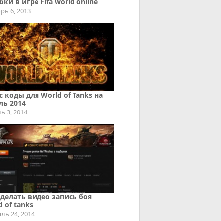
ки в игре Fifa world online
рь 6, 2013
с коды для World of Tanks на
ль 2014
ь 3, 2014
сделать видео запись боя
d of tanks
ль 24, 2014