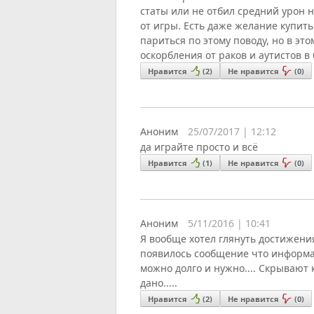
статы или не отбил средний урон 
от игры. Есть даже желание купить
париться по этому поводу, но в э
оскорбления от раков и аутистов в 
Нравится
(
2
)
Не нравится
(
0
)
Аноним
25/07/2017 | 12:12
да играйте просто и всё
Нравится
(
1
)
Не нравится
(
0
)
Аноним
5/11/2016 | 10:41
Я вообще хотел глянуть достижения 
появилось сообщение что информац
можно долго и нужно.... Скрывают к
дано.....
Нравится
(
2
)
Не нравится
(
0
)