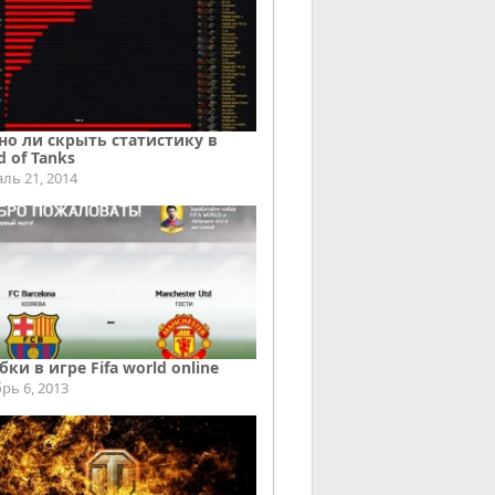
о ли скрыть статистику в
d of Tanks
ль 21, 2014
ки в игре Fifa world online
рь 6, 2013