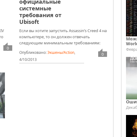
официальные
системные
требования от
Ubisoft
 IV
Если вы хотите запустить Assassin’s Creed 4 на
то
компьютере, то он должен отвечать
Можн
следующим минимальным требованиям:
Worl
0
Февра
Опубликовано:
Экшены/Action
,
0
4/10/2013
Ошиб
Декаб