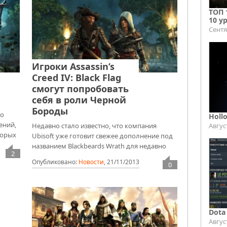
ТОП 
10 у
Сентя
Игроки Assassin’s
Creed IV: Black Flag
смогут попробовать
себя в роли Черной
Бороды
но
Holl
ений,
Авгус
Недавно стало известно, что компания
торых
Ubisoft уже готовит свежее дополнение под
названием Blackbeards Wrath для недавно
2
Опубликовано:
Новости
,
21/11/2013
0
Dota
Авгус