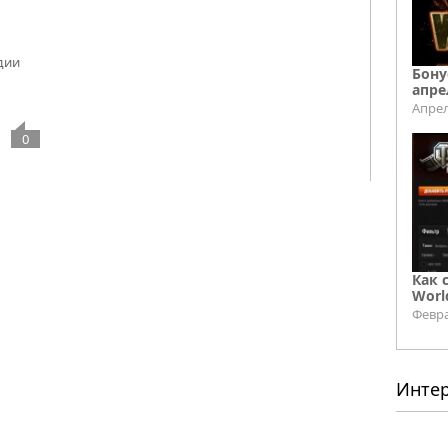
дии
Бону
апре
Апрел
0
Как 
Worl
Февра
Инте