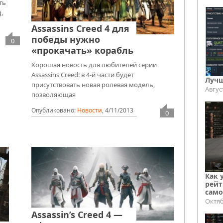
ть
g,
Assassins Creed 4 для
победы нужно
0
«прокачать» корабль
Хорошая новость для любителей серии
Assassins Creed: в 4-й части будет
Лучш
присутствовать новая ролевая модель,
Авгус
позволяющая
Опубликовано:
Новости
,
4/11/2013
0
Как 
рейт
само
Октяб
Assassin’s Creed 4 —