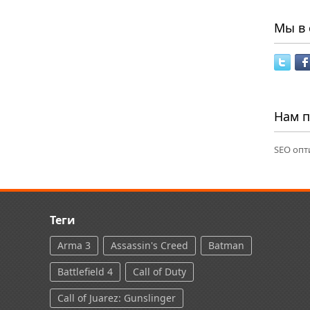
Мы в 
Нам 
SEO опт
Теги
Arma 3
Assassin's Creed
Batman
Battlefield 4
Call of Duty
Call of Juarez: Gunslinger