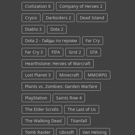
Civilization 6
Company of Heroes 2
Crysis
Darksiders 2
Dead Island
Diablo 3
Dota 2
Dota 2 - Гайды по героям
Far Cry
Far Cry 3
FIFA
Grid 2
GTA
Hearthstone: Heroes of Warcraft
Lost Planet 3
Minecraft
MMORPG
Plants vs. Zombies: Garden Warfare
PlayStation
Saints Row 4
The Elder Scrolls
The Last of Us
The Walking Dead
Titanfall
Tomb Raider
Ubisoft
Van Helsing