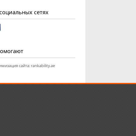
социальных сетях
помогают
имизация сайта:
rankability.ae