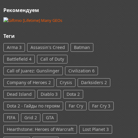
Рекомендуем
Теги
Arma 3
Assassin's Creed
Batman
Battlefield 4
Call of Duty
Call of Juarez: Gunslinger
Civilization 6
Company of Heroes 2
Crysis
Darksiders 2
Dead Island
Diablo 3
Dota 2
Dota 2 - Гайды по героям
Far Cry
Far Cry 3
FIFA
Grid 2
GTA
Hearthstone: Heroes of Warcraft
Lost Planet 3