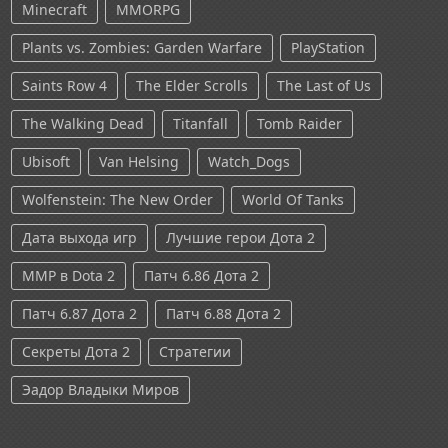
Minecraft
MMORPG
Plants vs. Zombies: Garden Warfare
PlayStation
Saints Row 4
The Elder Scrolls
The Last of Us
The Walking Dead
Titanfall
Tomb Raider
Ubisoft
Van Helsing
Watch_Dogs
Wolfenstein: The New Order
World Of Tanks
Дата выхода игр
Лучшие герои Дота 2
ММР в Dota 2
Патч 6.86 Дота 2
Патч 6.87 Дота 2
Патч 6.88 Дота 2
Секреты Дота 2
Стратегии
Эадор Владыки Миров