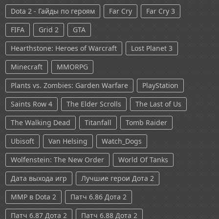
Dota 2 - Гайды по героям
Far Cry
Far Cry 3
FIFA
Grid 2
GTA
Hearthstone: Heroes of Warcraft
Lost Planet 3
Minecraft
MMORPG
Plants vs. Zombies: Garden Warfare
PlayStation
Saints Row 4
The Elder Scrolls
The Last of Us
The Walking Dead
Titanfall
Tomb Raider
Ubisoft
Van Helsing
Watch_Dogs
Wolfenstein: The New Order
World Of Tanks
Дата выхода игр
Лучшие герои Дота 2
ММР в Dota 2
Патч 6.86 Дота 2
Патч 6.87 Дота 2
Патч 6.88 Дота 2