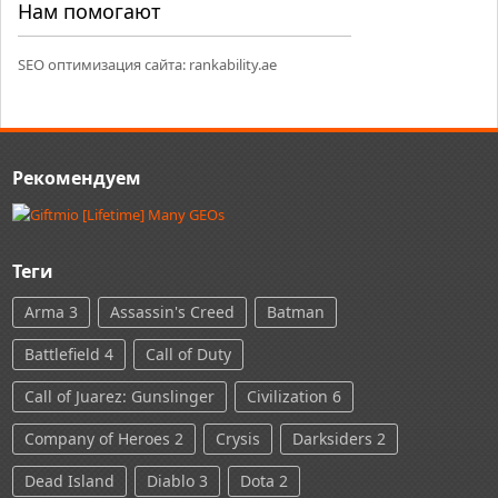
Нам помогают
SEO оптимизация сайта:
rankability.ae
Рекомендуем
Теги
Arma 3
Assassin's Creed
Batman
Battlefield 4
Call of Duty
Call of Juarez: Gunslinger
Civilization 6
Company of Heroes 2
Crysis
Darksiders 2
Dead Island
Diablo 3
Dota 2