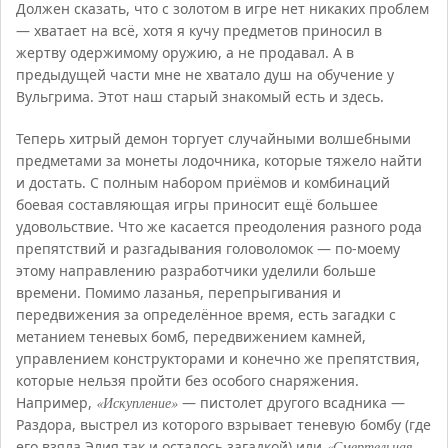
Должен сказать, что с золотом в игре нет никаких проблем
— хватает на всё, хотя я кучу предметов приносил в
жертву одержимому оружию, а не продавал. А в
предыдущей части мне не хватало душ на обучение у
Вульгрима. Этот наш старый знакомый есть и здесь.
Теперь хитрый демон торгует случайными волшебными
предметами за монеты лодочника, которые тяжело найти
и достать. С полным набором приёмов и комбинаций
боевая составляющая игры приносит ещё большее
удовольствие. Что же касается преодоления разного рода
препятствий и разгадывания головоломок — по-моему
этому направлению разработчики уделили больше
времени. Помимо лазанья, перепрыгивания и
передвижения за определённое время, есть загадки с
метанием теневых бомб, передвижением камней,
управлением конструкторами и конечно же препятствия,
которые нельзя пройти без особого снаряжения.
Например,
«Искупление»
— пистолет другого всадника —
Раздора, выстрел из которого взрывает теневую бомбу (где
его взяла Элия так и осталось загадкой) или
«Смертельная