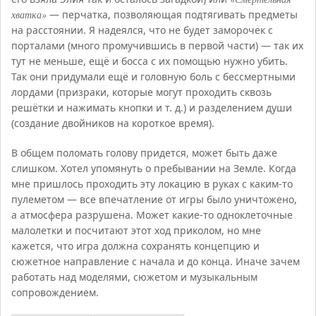
хватка»
— перчатка, позволяющая подтягивать предметы
на расстоянии. Я надеялся, что не будет заморочек с
порталами (много промучившись в первой части) — так их
тут не меньше, ещё и босса с их помощью нужно убить.
Так они придумали ещё и головную боль с бессмертными
лордами (призраки, которые могут проходить сквозь
решётки и нажимать кнопки и т. д.) и разделением души
(создание двойников на короткое время).
В общем поломать голову придется, может быть даже
слишком. Хотел упомянуть о пребывании на Земле. Когда
мне пришлось проходить эту локацию в руках с каким-то
пулеметом — все впечатление от игры было уничтожено,
а атмосфера разрушена. Может какие-то одноклеточные
малолетки и посчитают этот ход приколом, но мне
кажется, что игра должна сохранять концепцию и
сюжетное направление с начала и до конца. Иначе зачем
работать над моделями, сюжетом и музыкальным
сопровождением.