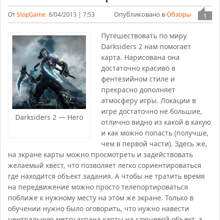
Опубликовано в
Обзоры
От
StopGame
8/04/2013 | 7:53
1
Путешествовать по миру
Darksiders 2 нам помогает
карта. Нарисована она
достаточно красиво в
фентезийном стиле и
прекрасно дополняет
атмосферу игры. Локации в
игре достаточно не большие,
Darksiders 2 — Hero
отлично видно из какой в какую
и как можно попасть (получше,
чем в первой части). Здесь же,
на экране карты можно просмотреть и задействовать
желаемый квест, что позволяет легко сориентироваться
где находится объект задания. А чтобы не тратить время
на передвижение можно просто телепортироваться
поближе к нужному месту на этом же экране. Только в
обучении нужно было оговорить, что нужно навести
центральную метку экрана карты на ключевой объект, а