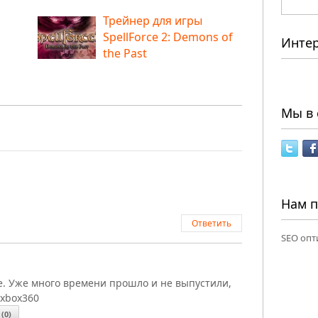
Трейнер для игры
SpellForce 2: Demons of
Инте
the Past
Мы в 
Нам 
Ответить
SEO опт
е. Уже много времени прошло и не выпустили,
 xbox360
(
0
)