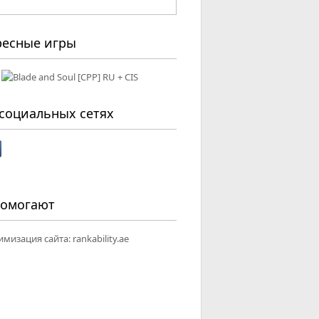
ресные игры
социальных сетях
помогают
имизация сайта:
rankability.ae