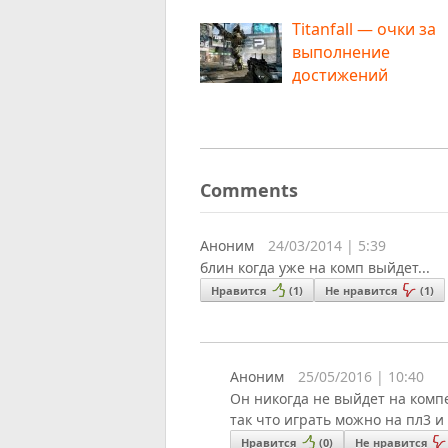
Titanfall — очки за
выполнение
достижений
Comments
Аноним
24/03/2014 | 5:39
блин когда уже на комп выйдет...
Нравится
(
1
)
Не нравится
(
1
)
Аноним
25/05/2016 | 10:40
Он никогда не выйдет на комп
так что играть можно на пл3 и
Нравится
(
0
)
Не нравится