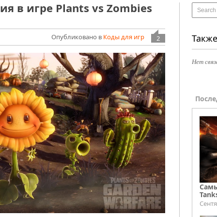
я в игре Plants vs Zombies
Опубликовано в
Коды для игр
Также
2
Нет связ
После
Самы
Tank
Сентя