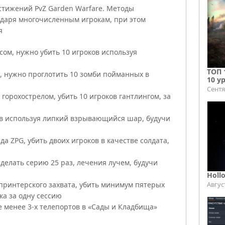
стижений PvZ Garden Warfare. Методы
одаря многочисленным игрокам, при этом
я
сом, нужно убить 10 игроков используя
ТОП 
, нужно проглотить 10 зомби пойманных в
10 у
Сентя
 горохострелом, убить 10 игроков гантлингом, за
ков используя липкий взрывающийся шар, будучи
да ZPG, убить двоих игроков в качестве солдата,
делать серию 25 раз, лечения лучем, будучи
Holl
Авгус
спринтерского захвата, убить минимум пятерых
ка за одну сессию
не менее 3-х телепортов в «Сады и Кладбища»