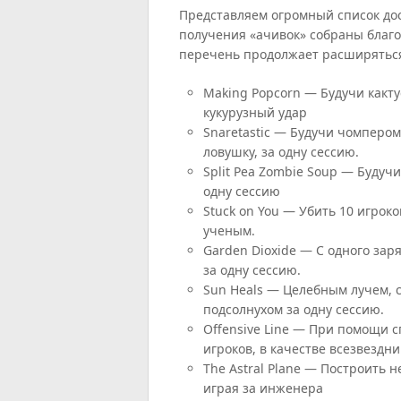
Представляем огромный список до
получения «ачивок» собраны благ
перечень продолжает расширятьс
Making Popcorn — Будучи какту
кукурузный удар
Snaretastic — Будучи чомпером
ловушку, за одну сессию.
Split Pea Zombie Soup — Будучи
одну сессию
Stuck on You — Убить 10 игро
ученым.
Garden Dioxide — С одного заря
за одну сессию.
Sun Heals — Целебным лучем, с
подсолнухом за одну сессию.
Offensive Line — При помощи 
игроков, в качестве всезвездни
The Astral Plane — Построить 
играя за инженера