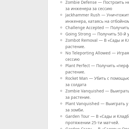
Zombie Defense — Построить не
за инженера за сессию
Jackhammer Rush — Уничтожить
инженера, катаясь на отбойном
Challenge Accepted — Получить
Going Strong — Получить 50-й 
Zombot Removal — В «Сады и Кл
растение.
No Teleporting Allowed — Играя
сессию
Plant Perfect — Получить «перф
растение.
Rocket Man — Убить с помощью
за солдата
Zombie Vanquished — Выиграть
за растение.
Plant Vanquished — Выиграть у
за зомби.
Garden Tour — В «Сады и Клад
протяжении 25-ти матчей.
Garden Crazy — В «Садовых Оп