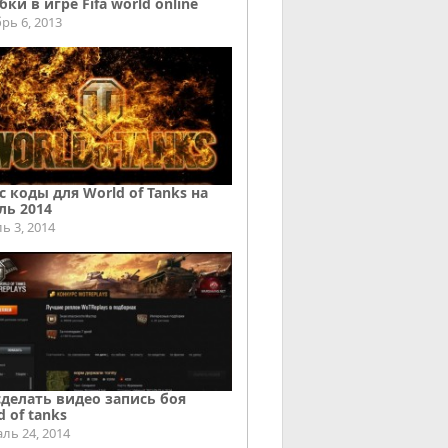
ки в игре Fifa world online
рь 6, 2013
с коды для World of Tanks на
ль 2014
ь 3, 2014
сделать видео запись боя
d of tanks
ль 24, 2014