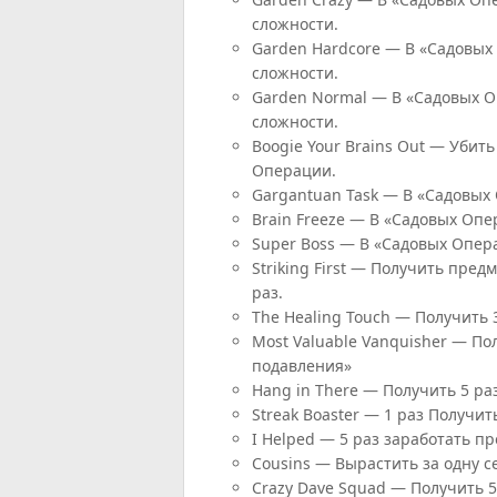
сложности.
Garden Hardcore — В «Садовых
сложности.
Garden Normal — В «Садовых О
сложности.
Boogie Your Brains Out — Убит
Операции.
Gargantuan Task — В «Садовых
Brain Freeze — В «Садовых Опе
Super Boss — В «Садовых Опера
Striking First — Получить пред
раз.
The Healing Touch — Получить 
Most Valuable Vanquisher — По
подавления»
Hang in There — Получить 5 ра
Streak Boaster — 1 раз Получит
I Helped — 5 раз заработать п
Cousins — Вырастить за одну с
Crazy Dave Squad — Получить 5