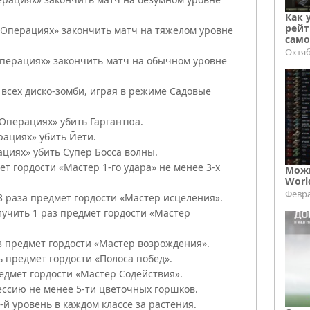
Как 
рейт
 Операциях» закончить матч на тяжелом уровне
само
Октяб
перациях» закончить матч на обычном уровне
ь всех диско-зомби, играя в режиме Садовые
 Операциях» убить Гаргантюа.
рациях» убить Йети.
циях» убить Супер Босса волны.
мет гордости «Мастер 1-го удара» не менее 3-х
Можн
Worl
Февра
3 раза предмет гордости «Мастер исцеления».
лучить 1 раз предмет гордости «Мастер
з предмет гордости «Мастер возрождения».
ь предмет гордости «Полоса побед».
редмет гордости «Мастер Содействия».
ессию не менее 5-ти цветочных горшков.
-й уровень в каждом классе за растения.