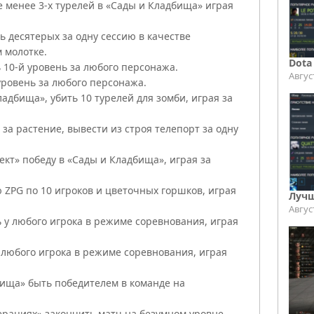
 менее 3-х турелей в «Сады и Кладбища» играя
 десятерых за одну сессию в качестве
 молотке.
Dota
 10-й уровень за любого персонажа.
Авгус
уровень за любого персонажа.
адбища», убить 10 турелей для зомби, играя за
 за растение, вывести из строя телепорт за одну
ект» победу в «Сады и Кладбища», играя за
 ZPG по 10 игроков и цветочных горшков, играя
Лучш
Авгус
 у любого игрока в режиме соревнования, играя
 любого игрока в режиме соревнования, играя
бища» быть победителем в команде на
ерациях» закончить матч на безумном уровне