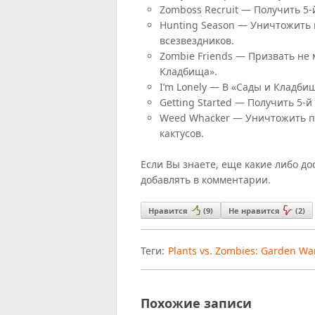
Zomboss Recruit — Получить 5-
Hunting Season — Уничтожить п
всезвездников.
Zombie Friends — Призвать не 
Кладбища».
I’m Lonely — В «Сады и Кладби
Getting Started — Получить 5-й
Weed Whacker — Уничтожить по
кактусов.
Если Вы знаете, еще какие либо до
добавлять в комментарии.
Нравится
(
9
)
Не нравится
(
2
)
Теги:
Plants vs. Zombies: Garden Wa
Похожие записи