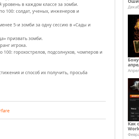
Ошиб
й уровень в каждом классе за зомби.
Декаб
о 100: солдат, ученых, инженеров и
менее 5-и зомби за одну сессию в «Сады и
ща» призвать зомби.
 ранг игрока.
 100: горохострелов, подсолнухов, чомперов и
Бону
апре
Апрел
стижения и способ их получить, просьба
rfare
Как 
Worl
Февра