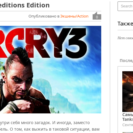
editions Edition
Опубликовано в
Экшены/Action
0
Также
Нет связ
После
Самы
Tank
утри себя много загадок. И иногда, заместо
Сентя
ель. О том, как выжить в таковой ситуации, вам