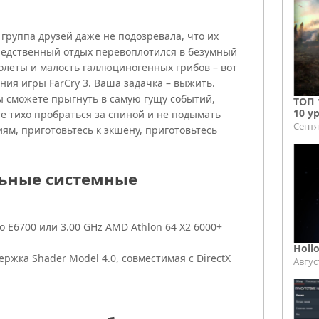
группа друзей даже не подозревала, что их
редственный отдых перевоплотился в безумный
олеты и малость галлюциногенных грибов – вот
ия игры FarCry 3. Ваша задачка – выжить.
вы сможете прыгнуть в самую гущу событий,
ТОП 
10 у
е тихо пробраться за спиной и не подымать
Сентя
ям, приготовьтесь к экшену, приготовьтесь
льные системные
uo E6700 или 3.00 GHz AMD Athlon 64 X2 6000+
Holl
ержка Shader Model 4.0, совместимая с DirectX
Авгус