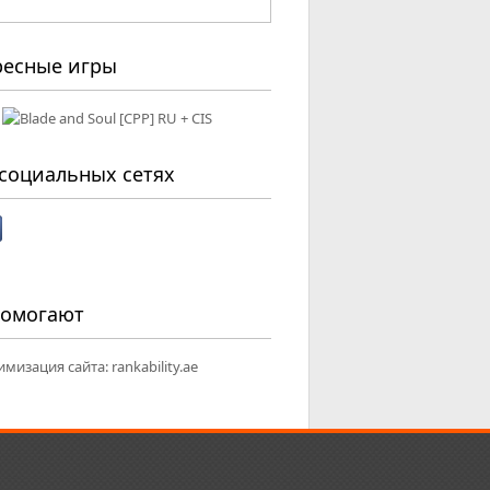
ресные игры
социальных сетях
помогают
имизация сайта:
rankability.ae