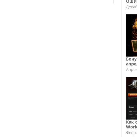
Ошиб
Декаб
Бону
апре
Апрел
Как 
Worl
Февра