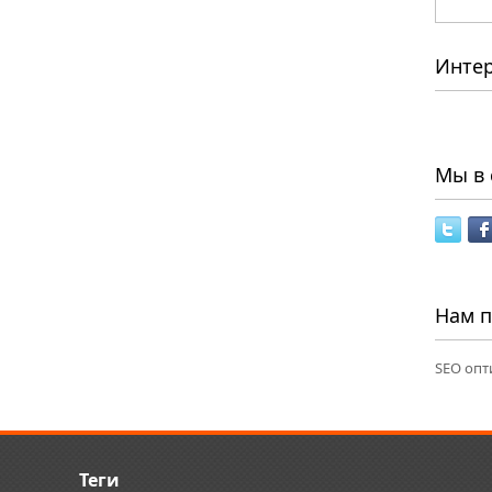
Инте
Мы в 
Нам 
SEO опт
Теги