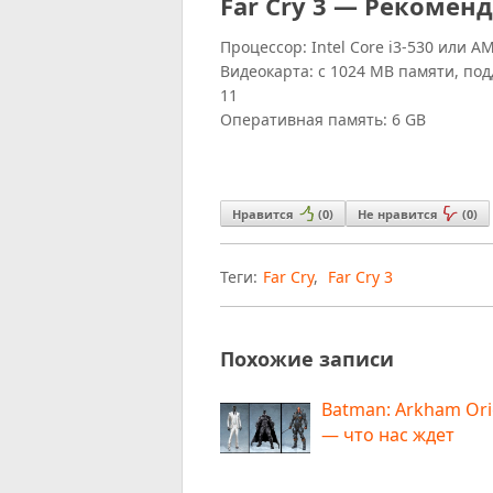
Far Cry 3 — Рекомен
Процессор: Intel Core i3-530 или A
Видеокарта: с 1024 MB памяти, под
11
Оперативная память: 6 GB
Нравится
(
0
)
Не нравится
(
0
)
Теги:
Far Cry
,
Far Cry 3
Похожие записи
Batman: Arkham Ori
— что нас ждет