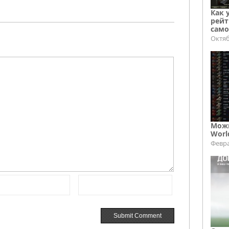
Как 
рейт
само
Октяб
Можн
Worl
Февра