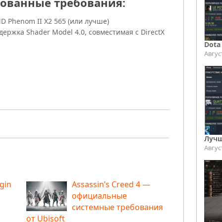
дованные требования:
MD Phenom II X2 565 (или лучше)
держка Shader Model 4.0, совместимая с DirectX
Dota
Авгус
Лучш
Авгус
gin
Assassin’s Creed 4 —
официальные
системные требования
от Ubisoft