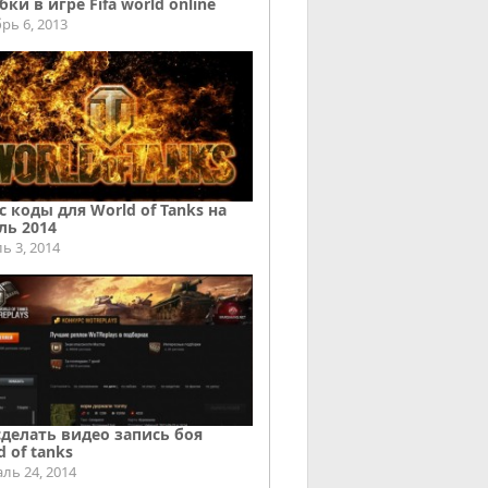
ки в игре Fifa world online
рь 6, 2013
с коды для World of Tanks на
ль 2014
ь 3, 2014
сделать видео запись боя
d of tanks
ль 24, 2014