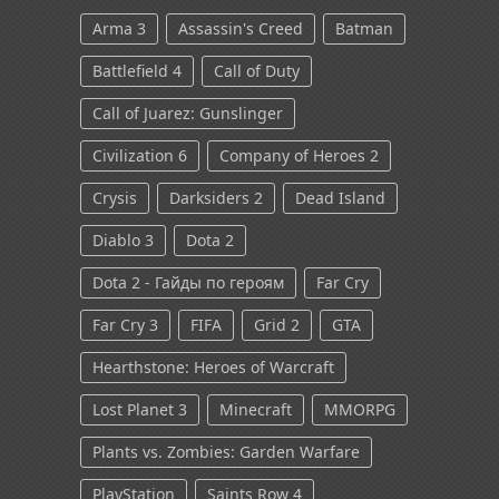
Arma 3
Assassin's Creed
Batman
Battlefield 4
Call of Duty
Call of Juarez: Gunslinger
Civilization 6
Company of Heroes 2
Crysis
Darksiders 2
Dead Island
Diablo 3
Dota 2
Dota 2 - Гайды по героям
Far Cry
Far Cry 3
FIFA
Grid 2
GTA
Hearthstone: Heroes of Warcraft
Lost Planet 3
Minecraft
MMORPG
Plants vs. Zombies: Garden Warfare
PlayStation
Saints Row 4