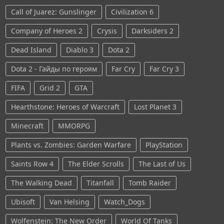
Call of Juarez: Gunslinger
Civilization 6
Company of Heroes 2
Crysis
Darksiders 2
Dead Island
Diablo 3
Dota 2
Dota 2 - Гайды по героям
Far Cry
Far Cry 3
FIFA
Grid 2
GTA
Hearthstone: Heroes of Warcraft
Lost Planet 3
Minecraft
MMORPG
Plants vs. Zombies: Garden Warfare
PlayStation
Saints Row 4
The Elder Scrolls
The Last of Us
The Walking Dead
Titanfall
Tomb Raider
Ubisoft
Van Helsing
Watch_Dogs
Wolfenstein: The New Order
World Of Tanks