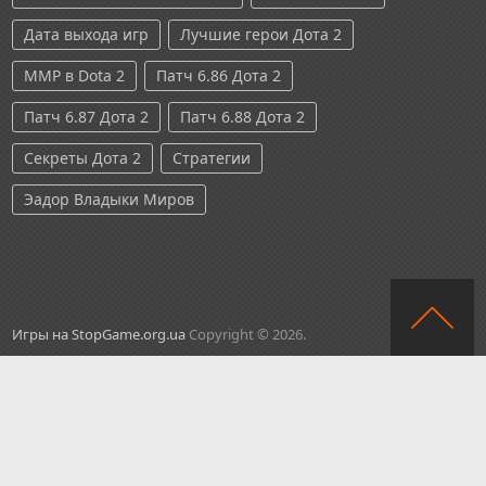
Дата выхода игр
Лучшие герои Дота 2
ММР в Dota 2
Патч 6.86 Дота 2
Патч 6.87 Дота 2
Патч 6.88 Дота 2
Секреты Дота 2
Стратегии
Эадор Владыки Миров
Игры на StopGame.org.ua
Copyright © 2026.