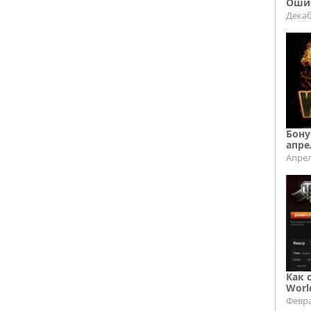
Ошиб
Декаб
Бону
апре
Апрел
Как 
Worl
Февра