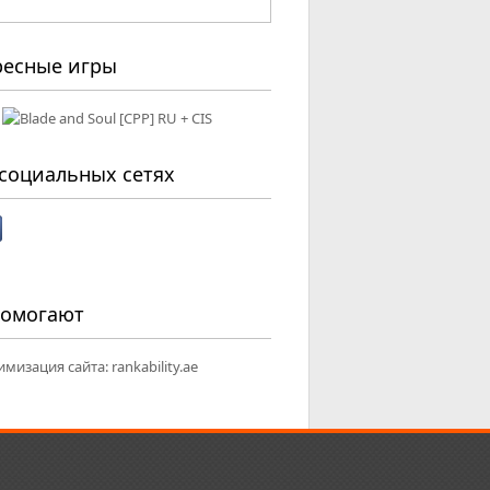
ресные игры
социальных сетях
помогают
имизация сайта:
rankability.ae