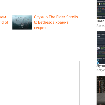
нем
Слухи о The Elder Scrolls
Dota
ld of
6: Bethesda хранит
Авгус
секрет
Лучш
Авгус