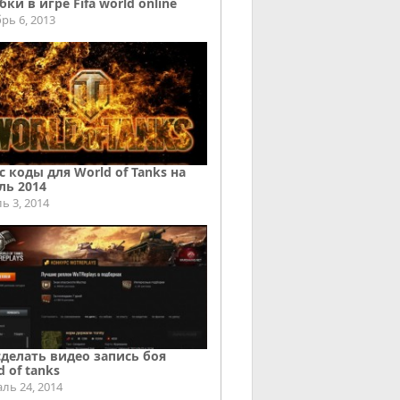
ки в игре Fifa world online
рь 6, 2013
с коды для World of Tanks на
ль 2014
ь 3, 2014
сделать видео запись боя
d of tanks
ль 24, 2014