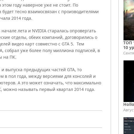
 этом году наверное уже не стоит. По
 будет тесно взаимосвязан с производителями
чала 2014 года.
 начале лета и NVIDIA старалась опровергать
ские отделы, обеих компаний, договорились о
ТОП 
лей видео карт совместно с GTA 5. Тем
10 у
А, собрал уже более полу миллиона подписей, в
Сентя
ы на ПК.
я и выпуска предыдущих частей GTA, то
м в пол года, между версиями для консолей и
теров. А это может означать, что максимально
К, можно называть первый квартал 2014 года.
Holl
Авгус