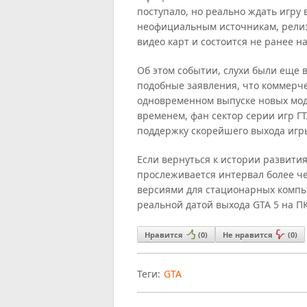
поступало, но реально ждать игру в
неофициальным источникам, релиз
видео карт и состоится не ранее на
Об этом событии, слухи были еще в
подобные заявления, что коммерче
одновременном выпуске новых моде
временем, фан сектор серии игр ГТ
поддержку скорейшего выхода игр
Если вернуться к истории развити
прослеживается интервал более че
версиями для стационарных компью
реальной датой выхода GTA 5 на П
Нравится
(
0
)
Не нравится
(
0
)
Теги:
GTA