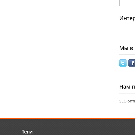
Инте
Мы в 
Нам 
SEO опт
Теги