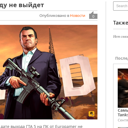
оду не выйдет
Опубликовано в
Новости
0
Также
Нет связ
После
Самы
Tank
Сентя
дате выхода ГТА 5 на ПК от Eurogamer не