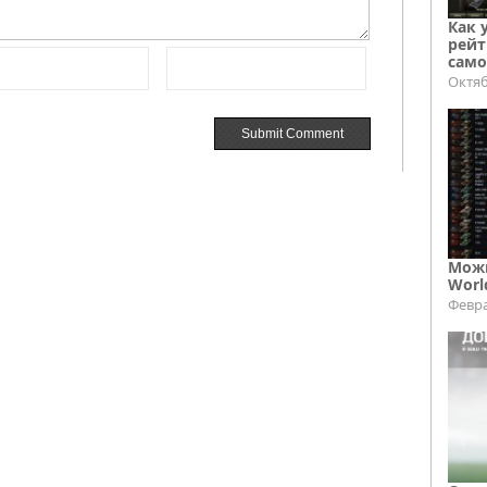
Как 
рейт
само
Октяб
Можн
Worl
Февра