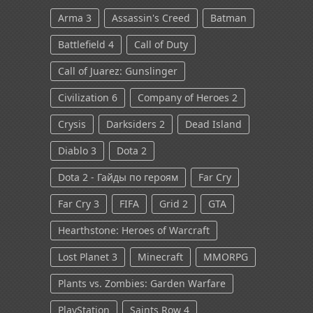
Arma 3
Assassin's Creed
Batman
Battlefield 4
Call of Duty
Call of Juarez: Gunslinger
Civilization 6
Company of Heroes 2
Crysis
Darksiders 2
Dead Island
Diablo 3
Dota 2
Dota 2 - Гайды по героям
Far Cry
Far Cry 3
FIFA
Grid 2
GTA
Hearthstone: Heroes of Warcraft
Lost Planet 3
Minecraft
MMORPG
Plants vs. Zombies: Garden Warfare
PlayStation
Saints Row 4