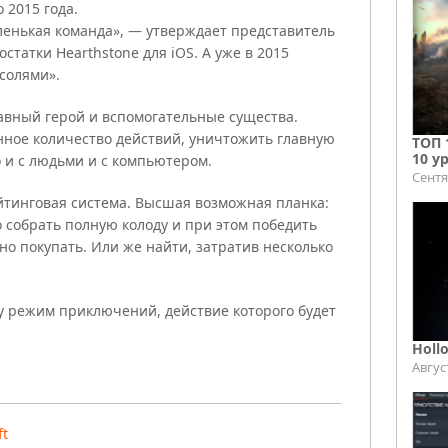
 2015 года.
ленькая команда», — утверждает представитель
статки Hearthstone для iOS. А уже в 2015
нсолями».
лавный герой и вспомогательные существа.
нное количество действий, уничтожить главную
ТОП 
10 у
 и с людьми и с компьютером.
Сентя
ейтинговая система. Высшая возможная планка:
о собрать полную колоду и при этом победить
о покупать. Или же найти, затратив несколько
ру режим приключений, действие которого будет
Holl
Авгус
ft