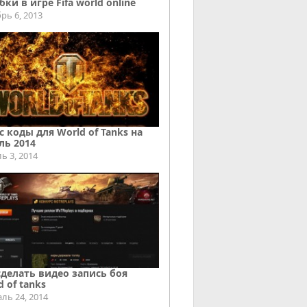
ки в игре Fifa world online
рь 6, 2013
с коды для World of Tanks на
ль 2014
ь 3, 2014
сделать видео запись боя
d of tanks
ль 24, 2014