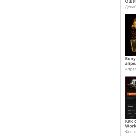
Ошиб
Декаб
Бону
апре
Апрел
Как 
Worl
Февра