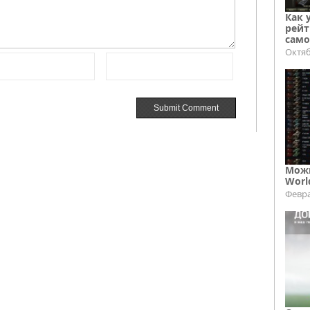
Как 
рейт
само
Октяб
Можн
Worl
Февра