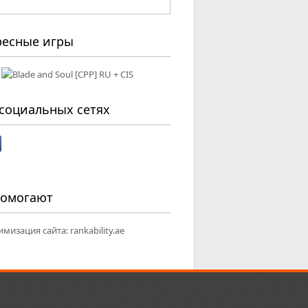
ресные игры
социальных сетях
помогают
имизация сайта:
rankability.ae