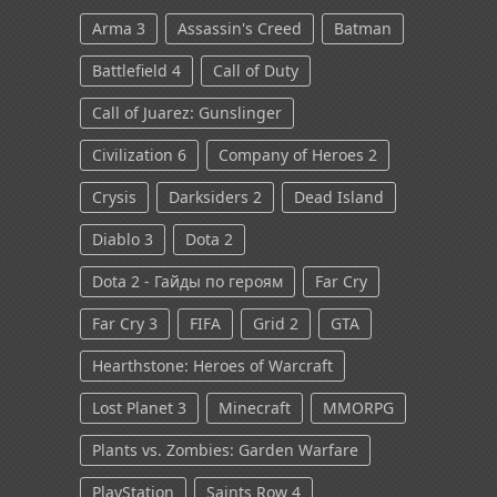
Arma 3
Assassin's Creed
Batman
Battlefield 4
Call of Duty
Call of Juarez: Gunslinger
Civilization 6
Company of Heroes 2
Crysis
Darksiders 2
Dead Island
Diablo 3
Dota 2
Dota 2 - Гайды по героям
Far Cry
Far Cry 3
FIFA
Grid 2
GTA
Hearthstone: Heroes of Warcraft
Lost Planet 3
Minecraft
MMORPG
Plants vs. Zombies: Garden Warfare
PlayStation
Saints Row 4