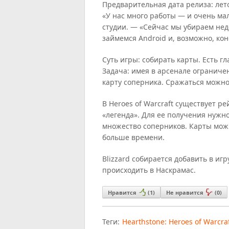
Предварительная дата релиза: лето
«У нас много работы — и очень ма
студии. — «Сейчас мы убираем недо
займемся Android и, возможно, ко
Суть игры: собирать карты. Есть г
Задача: имея в арсенале ограниче
карту соперника. Сражаться можно
В Heroes of Warcraft существует р
«легенда». Для ее получения нужн
множество соперников. Карты можн
больше времени.
Blizzard собирается добавить в иг
происходить в Наскрамас.
Нравится
(
1
)
Не нравится
(
0
)
Теги:
Hearthstone: Heroes of Warcra