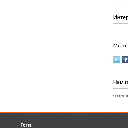
Инте
Мы в 
Нам 
SEO опт
Теги