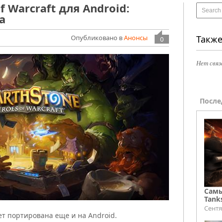
f Warcraft для Android:
а
Опубликовано в
Анонсы
Также
0
Нет связ
После
Самы
Tank
Сентя
дет портирована еще и на Android.