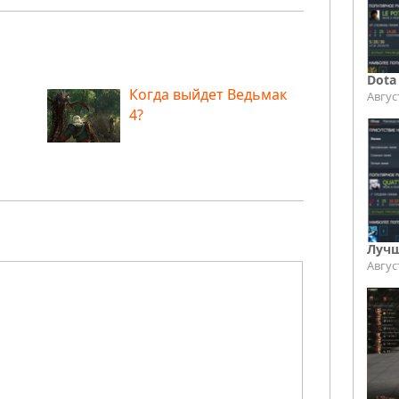
Dota
Когда выйдет Ведьмак
Авгус
4?
Лучш
Авгус