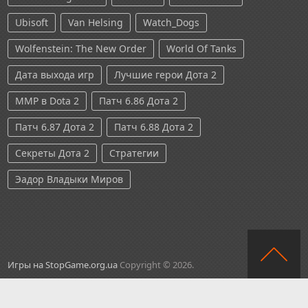
Ubisoft
Van Helsing
Watch_Dogs
Wolfenstein: The New Order
World Of Tanks
Дата выхода игр
Лучшие герои Дота 2
ММР в Dota 2
Патч 6.86 Дота 2
Патч 6.87 Дота 2
Патч 6.88 Дота 2
Секреты Дота 2
Стратегии
Эадор Владыки Миров
Игры на StopGame.org.ua
Copyright © 2026.