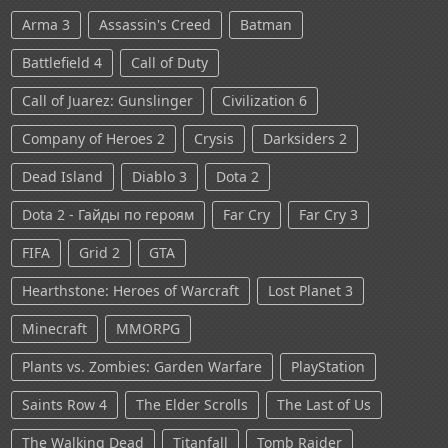
Arma 3
Assassin's Creed
Batman
Battlefield 4
Call of Duty
Call of Juarez: Gunslinger
Civilization 6
Company of Heroes 2
Crysis
Darksiders 2
Dead Island
Diablo 3
Dota 2
Dota 2 - Гайды по героям
Far Cry
Far Cry 3
FIFA
Grid 2
GTA
Hearthstone: Heroes of Warcraft
Lost Planet 3
Minecraft
MMORPG
Plants vs. Zombies: Garden Warfare
PlayStation
Saints Row 4
The Elder Scrolls
The Last of Us
The Walking Dead
Titanfall
Tomb Raider