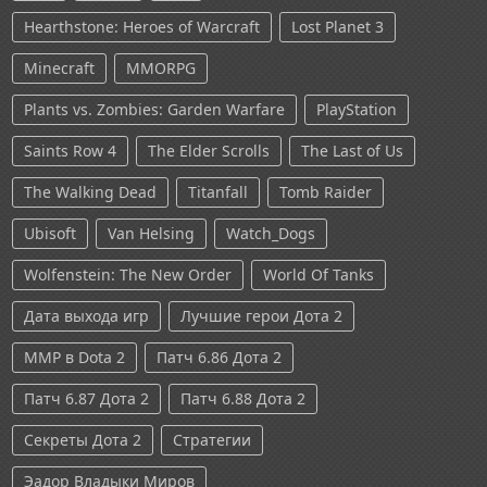
Hearthstone: Heroes of Warcraft
Lost Planet 3
Minecraft
MMORPG
Plants vs. Zombies: Garden Warfare
PlayStation
Saints Row 4
The Elder Scrolls
The Last of Us
The Walking Dead
Titanfall
Tomb Raider
Ubisoft
Van Helsing
Watch_Dogs
Wolfenstein: The New Order
World Of Tanks
Дата выхода игр
Лучшие герои Дота 2
ММР в Dota 2
Патч 6.86 Дота 2
Патч 6.87 Дота 2
Патч 6.88 Дота 2
Секреты Дота 2
Стратегии
Эадор Владыки Миров