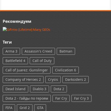
Рекомендуем
Теги
Arma 3
Assassin's Creed
Batman
Battlefield 4
Call of Duty
Call of Juarez: Gunslinger
Civilization 6
Company of Heroes 2
Crysis
Darksiders 2
Dead Island
Diablo 3
Dota 2
Dota 2 - Гайды по героям
Far Cry
Far Cry 3
FIFA
Grid 2
GTA