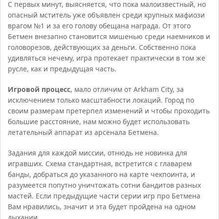
С первых минут, выясняется, что пока малоизвестный, но
опасный мститель уже объявлен среди крупных мафиози
врагом №1 и за его голову обещана награда. От этого
Бетмен внезапно становится мишенью среди наемников и
головорезов, действующих за деньги. Собственно пока
удивляться нечему, игра протекает практически в том же
русле, как и предыдущая часть.
Игровой процесс
, мало отличим от Arkham City, за
исключением только масштабности локаций. Город по
своим размерам претерпел изменений и чтобы проходить
большие расстояние, нам можно будет использовать
летательный аппарат из арсенала Бетмена.
Задания для каждой миссии, отнюдь не новинка для
игравших. Схема стандартная, встретится с главарем
банды, добраться до указанного на карте чекпоинта, и
разумеется попутно уничтожать сотни бандитов разных
мастей. Если предыдущие части серии игр про Бетмена
Вам нравились, значит и эта будет пройдена на одном
дыхании.