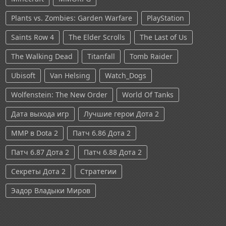
Plants vs. Zombies: Garden Warfare
PlayStation
Saints Row 4
The Elder Scrolls
The Last of Us
The Walking Dead
Titanfall
Tomb Raider
Ubisoft
Van Helsing
Watch_Dogs
Wolfenstein: The New Order
World Of Tanks
Дата выхода игр
Лучшие герои Дота 2
ММР в Dota 2
Патч 6.86 Дота 2
Патч 6.87 Дота 2
Патч 6.88 Дота 2
Секреты Дота 2
Стратегии
Эадор Владыки Миров