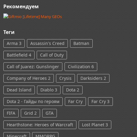
Рекомендуем
Теги
Arma 3
Assassin's Creed
Batman
Battlefield 4
Call of Duty
Call of Juarez: Gunslinger
Civilization 6
Company of Heroes 2
Crysis
Darksiders 2
Dead Island
Diablo 3
Dota 2
Dota 2 - Гайды по героям
Far Cry
Far Cry 3
FIFA
Grid 2
GTA
Hearthstone: Heroes of Warcraft
Lost Planet 3
Minecraft
MMORPG