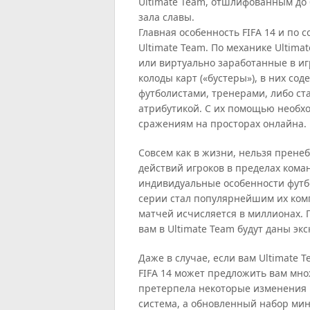
Ultimate Team, отшлифованным до 
зала славы.
Главная особенность FIFA 14 и по 
Ultimate Team. По механике Ultima
или виртуально заработанные в и
колоды карт («бустеры»), в них со
футболистами, тренерами, либо ст
атрибутикой. С их помощью необхо
сражениям на просторах онлайна.
Совсем как в жизни, нельзя пренеб
действий игроков в пределах кома
индивидуальные особенности футбо
серии стал популярнейшим их ком
матчей исчисляется в миллионах. 
вам в Ultimate Team будут даны э
Даже в случае, если вам Ultimate 
FIFA 14 может предложить вам мн
претерпела некоторые изменения и
система, а обновленный набор мин