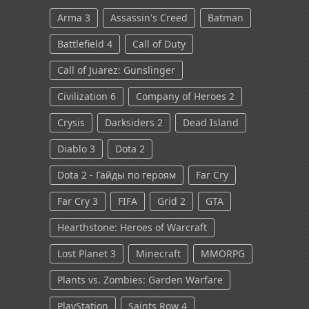
Arma 3
Assassin's Creed
Batman
Battlefield 4
Call of Duty
Call of Juarez: Gunslinger
Civilization 6
Company of Heroes 2
Crysis
Darksiders 2
Dead Island
Diablo 3
Dota 2
Dota 2 - Гайды по героям
Far Cry
Far Cry 3
FIFA
Grid 2
GTA
Hearthstone: Heroes of Warcraft
Lost Planet 3
Minecraft
MMORPG
Plants vs. Zombies: Garden Warfare
PlayStation
Saints Row 4