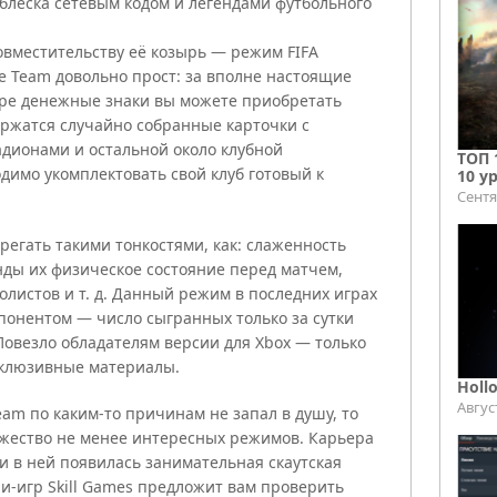
блеска сетевым кодом и легендами футбольного
совместительству её козырь — режим FIFA
te Team довольно прост: за вполне настоящие
гре денежные знаки вы можете приобретать
держатся случайно собранные карточки с
адионами и остальной около клубной
ТОП 
димо укомплектовать свой клуб готовый к
10 у
Сентя
регать такими тонкостями, как: слаженность
нды их физическое состояние перед матчем,
листов и т. д. Данный режим в последних играх
понентом — число сыгранных только за сутки
Повезло обладателям версии для Xbox — только
ксклюзивные материалы.
Holl
Авгус
Team по каким-то причинам не запал в душу, то
ожество не менее интересных режимов. Карьера
 в ней появилась занимательная скаутская
и-игр Skill Games предложит вам проверить