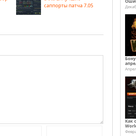
Ошиб
саппорты патча 7.05
Декаб
Бону
апре
Апрел
Как 
Worl
Февра