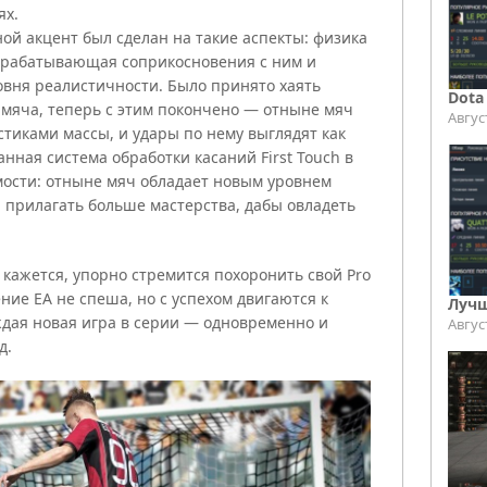
ях.
ной акцент был сделан на такие аспекты: физика
 обрабатывающая соприкосновения с ним и
овня реалистичности. Было принято хаять
Dota
 мяча, теперь с этим покончено — отныне мяч
Авгус
тиками массы, и удары по нему выглядят как
нная система обработки касаний First Touch в
ости: отныне мяч обладает новым уровнем
я прилагать больше мастерства, дабы овладеть
, кажется, упорно стремится похоронить свой Pro
ение EA не спеша, но с успехом двигаются к
Лучш
ждая новая игра в серии — одновременно и
Авгус
д.