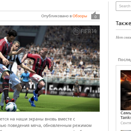
Опубликовано в
Обзоры
0
Также
Нет связ
После
Самы
Tank
ется на наши экраны вновь вместе с
Сентя
лью поведения мяча, обновленным режимом