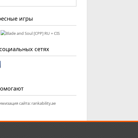
ресные игры
социальных сетях
помогают
имизация сайта:
rankability.ae