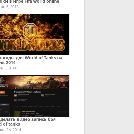
ки в игре Fifa world online
рь 6, 2013
с коды для World of Tanks на
ль 2014
ь 3, 2014
сделать видео запись боя
d of tanks
ль 24, 2014