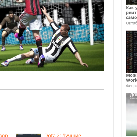
Как 
рейт
само
Октяб
Можн
Worl
Февра
бзор
Dota 2: Лучшие