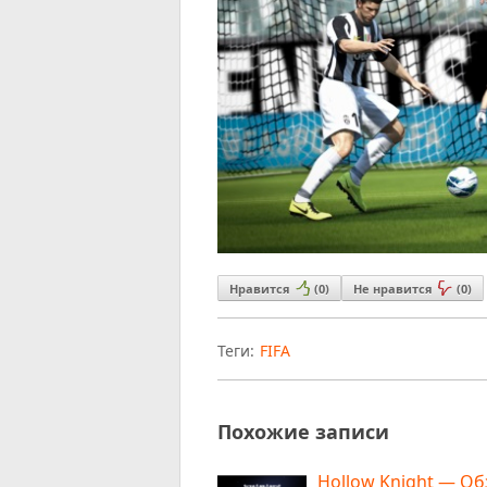
Нравится
(
0
)
Не нравится
(
0
)
Теги:
FIFA
Похожие записи
Hollow Knight — О