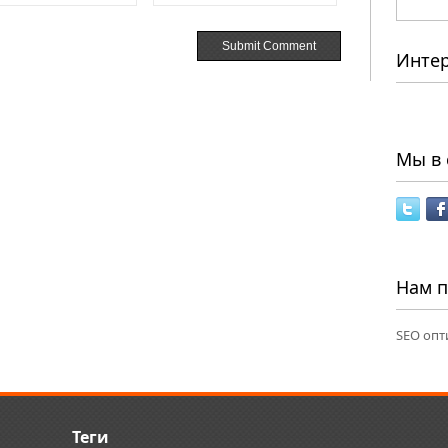
Инте
Мы в 
Нам 
SEO опт
Теги