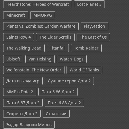
Hearthstone: Heroes of Warcraft
Lost Planet 3
Minecraft
MMORPG
Plants vs. Zombies: Garden Warfare
PlayStation
Saints Row 4
The Elder Scrolls
The Last of Us
The Walking Dead
Titanfall
Tomb Raider
Ubisoft
Van Helsing
Watch_Dogs
Wolfenstein: The New Order
World Of Tanks
Дата выхода игр
Лучшие герои Дота 2
ММР в Dota 2
Патч 6.86 Дота 2
Патч 6.87 Дота 2
Патч 6.88 Дота 2
Секреты Дота 2
Стратегии
Эадор Владыки Миров