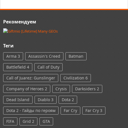
Рекомендуем
Теги
Arma 3
Assassin's Creed
Batman
Battlefield 4
Call of Duty
Call of Juarez: Gunslinger
Civilization 6
Company of Heroes 2
Crysis
Darksiders 2
Dead Island
Diablo 3
Dota 2
Dota 2 - Гайды по героям
Far Cry
Far Cry 3
FIFA
Grid 2
GTA