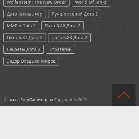
Wolfenstein: The New Order
World Of Tanks
Дата выхода игр
Лучшие герои Дота 2
ММР в Dota 2
Патч 6.86 Дота 2
Патч 6.87 Дота 2
Патч 6.88 Дота 2
Секреты Дота 2
Стратегии
Эадор Владыки Миров
Игры на StopGame.org.ua
Copyright © 2026.