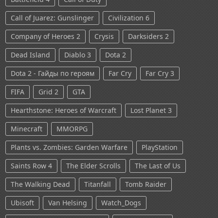
Call of Juarez: Gunslinger
Civilization 6
Company of Heroes 2
Crysis
Darksiders 2
Dead Island
Diablo 3
Dota 2
Dota 2 - Гайды по героям
Far Cry
Far Cry 3
FIFA
Grid 2
GTA
Hearthstone: Heroes of Warcraft
Lost Planet 3
Minecraft
MMORPG
Plants vs. Zombies: Garden Warfare
PlayStation
Saints Row 4
The Elder Scrolls
The Last of Us
The Walking Dead
Titanfall
Tomb Raider
Ubisoft
Van Helsing
Watch_Dogs