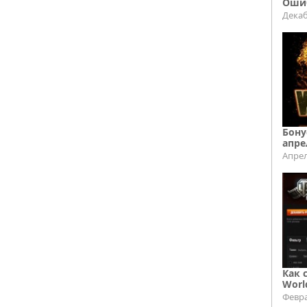
Ошиб
Декаб
Бону
апре
Апрел
Как 
Worl
Февра