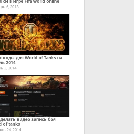
ки в игре Fifa world online
рь 6, 2013
с коды для World of Tanks на
ль 2014
ь 3, 2014
сделать видео запись боя
d of tanks
ль 24, 2014