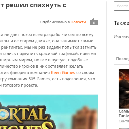
т решил спихнуть с
Опубликовано в
Новости
Также
0
ки не дает покоя всем разработчикам по всему
Нет связ
игры и ее старом движке, она занимает самые
 рейтингах. Мы не раз видели попытки затмить
пытались подкупить красивой графикой, новыми
После
бширным миром, но все в пустую, подобные
личество игроков в них оставляет желать
ротив фаворита компания
Keen Games
со своим
игру компания 505 Games, есть подозрения, что
и готового проекта.
Самы
Tank
Сентя