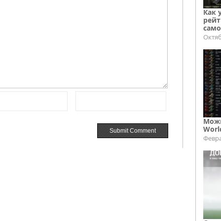
Как 
рейт
само
Октяб
Можн
Worl
Февра