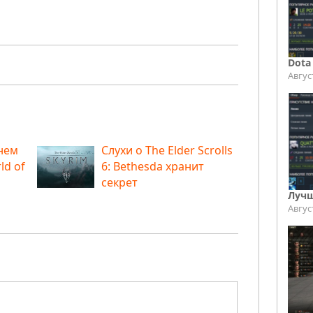
Dota
Авгус
нем
Слухи о The Elder Scrolls
ld of
6: Bethesda хранит
секрет
Лучш
Авгус