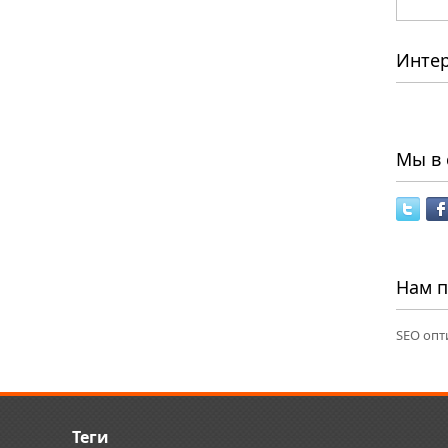
Инте
Мы в 
Нам 
SEO опт
Теги