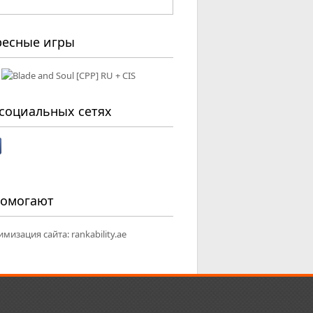
ресные игры
социальных сетях
помогают
имизация сайта:
rankability.ae