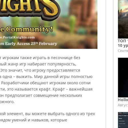
ТОП 
10 у
Сентя
ет игрокам также играть в песочнице без
ный жанр игр набирает популярность,
 Это значит, что игроку предоставляется
а одна – выжить. Мир данной игры полностью
л. Разработчики обещают игрокам около сотни
ати, это называется крафт. Крафт – важнейшая
 он предполагает совмещение нескольких
Holl
ожного.
Авгус
вой элемент, вы можете выбрать одного из трех
рядом умений и навыков, которые