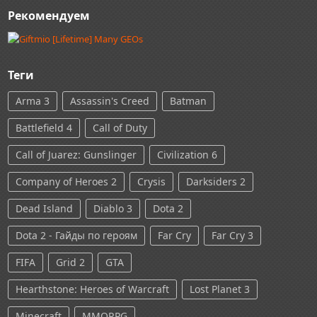
Рекомендуем
Теги
Arma 3
Assassin's Creed
Batman
Battlefield 4
Call of Duty
Call of Juarez: Gunslinger
Civilization 6
Company of Heroes 2
Crysis
Darksiders 2
Dead Island
Diablo 3
Dota 2
Dota 2 - Гайды по героям
Far Cry
Far Cry 3
FIFA
Grid 2
GTA
Hearthstone: Heroes of Warcraft
Lost Planet 3
Minecraft
MMORPG