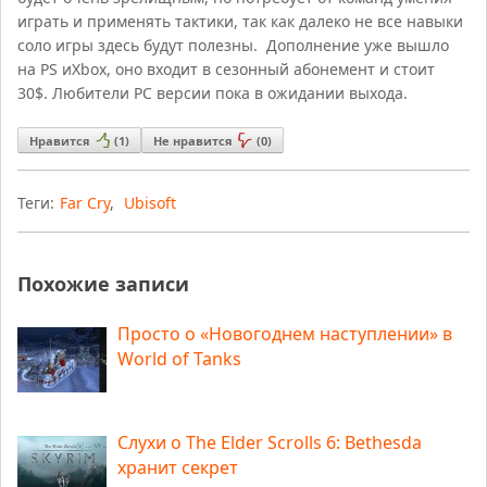
играть и применять тактики, так как далеко не все навыки
соло игры здесь будут полезны. Дополнение уже вышло
на PS иXbox, оно входит в сезонный абонемент и стоит
30$. Любители PC версии пока в ожидании выхода.
Нравится
(
1
)
Не нравится
(
0
)
Теги:
Far Cry
,
Ubisoft
Похожие записи
Просто о «Новогоднем наступлении» в
World of Tanks
Слухи о The Elder Scrolls 6: Bethesda
хранит секрет