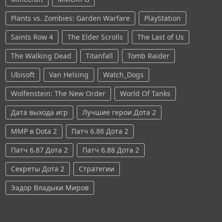
Plants vs. Zombies: Garden Warfare
PlayStation
Saints Row 4
The Elder Scrolls
The Last of Us
The Walking Dead
Titanfall
Tomb Raider
Ubisoft
Van Helsing
Watch_Dogs
Wolfenstein: The New Order
World Of Tanks
Дата выхода игр
Лучшие герои Дота 2
ММР в Dota 2
Патч 6.86 Дота 2
Патч 6.87 Дота 2
Патч 6.88 Дота 2
Секреты Дота 2
Стратегии
Эадор Владыки Миров